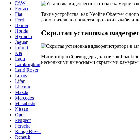
FAW
Ferrari
Такие устройства, как Neoline Observer с до
Fiat
дополнительно придется проложить кабели по
Ford
Haima
Honda
Скрытая установка видеорег
Hyundai
Jaguar
Infiniti
Kia
Миниатюрный рекордеры, такие как Phantom V
Lada
несколькими выносными скрытыми камерами
Lamborghini
Land Rover
Lexus
Lifan
Lincoln
Mazda
Mercedes
Mitsubishi
Nissan
Opel
Peugeot
Porsche
Range Rover
Renault