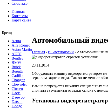
Спорткар
Главная
Контакты
Карта сайта
Бренд
Автомобильный видео
Acura
Alfa Romeo
Aston Martin
Главная
›
ИТ-технологии
›
Автомобильный ви
AUDI
Bentley
BMW
23.11.2014
Buick
Bugatti
Оборудовать машину видеорегистратором не 
Cadillac
зеркалом заднего вида. Так он не мешает об
Changan
Chevrolet
Вам не потребуется никаких специальных зна
Citroen
спрятать за элементы отделки салона с помо
Dacia
Daewoo
Установка видеорегистратор
Datsun
Dodge