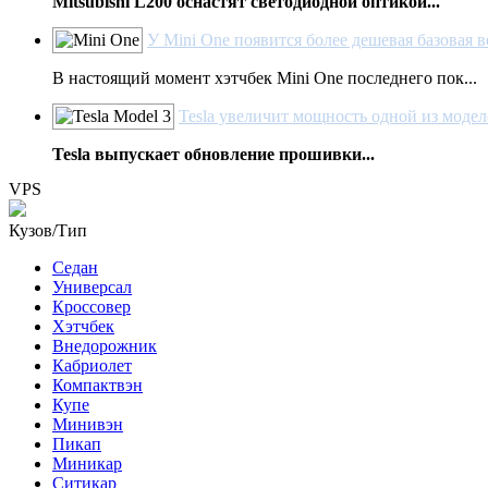
Mitsubishi L200 оснастят светодиодной оптикой...
У Mini One появится более дешевая базовая в
В настоящий момент хэтчбек Mini One последнего пок...
Tesla увеличит мощность одной из моде
Tesla выпускает обновление прошивки...
VPS
Кузов/Тип
Седан
Универсал
Кроссовер
Хэтчбек
Внедорожник
Кабриолет
Компактвэн
Купе
Минивэн
Пикап
Миникар
Ситикар