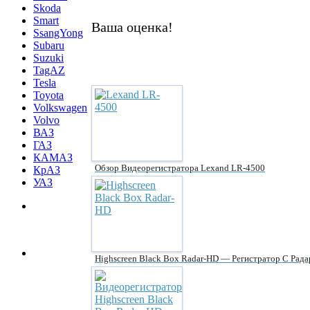
Skoda
Smart
Ваша оценка!
SsangYong
Subaru
Suzuki
TagAZ
Tesla
Toyota
Volkswagen
Volvo
ВАЗ
ГАЗ
КАМАЗ
Обзор Видеорегистратора Lexand LR-4500
КрАЗ
УАЗ
Highscreen Black Box Radar-HD — Регистратор С Рад