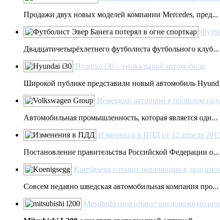
Продажи двух новых моделей компании Mercedes, пред...
Футбо
Двадцатичетырёхлетнего футболиста футбольного клуб...
Hyundai i30 – уникальный автомобиль
Широкой публике представили новый автомобиль Hyund.
Немецкий автопром в прошлом год
Автомобильная промышленность, которая является одн...
Изменения в ПДД от 12 апреля 2015
Постановление правительства Российской Федерации о...
Koenigsegg готовит революцию в двигате
Совсем недавно шведская автомобильная компания про...
Mitsubishi подготовит внедорожную ве