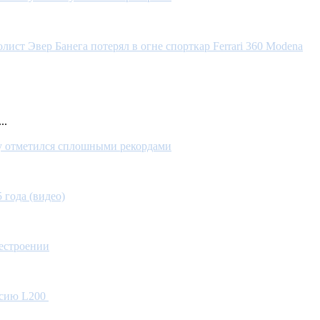
лист Эвер Банега потерял в огне спорткар Ferrari 360 Modena
..
у отметился сплошными рекордами
 года (видео)
лестроении
рсию L200