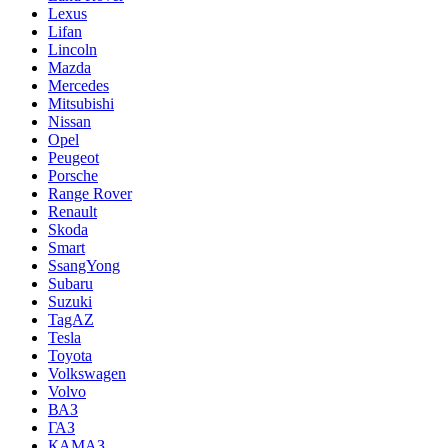
Lexus
Lifan
Lincoln
Mazda
Mercedes
Mitsubishi
Nissan
Opel
Peugeot
Porsche
Range Rover
Renault
Skoda
Smart
SsangYong
Subaru
Suzuki
TagAZ
Tesla
Toyota
Volkswagen
Volvo
ВАЗ
ГАЗ
КАМАЗ