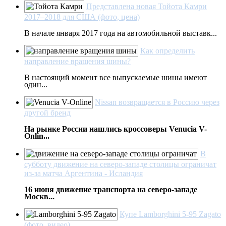
Представлена новая Тойота Камри
2017–2018 для США (фото, цена)
В начале января 2017 года на автомобильной выставк...
Как определить
направление вращения шины?
В настоящий момент все выпускаемые шины имеют
один...
Nissan возвращается в Россию через
другой бренд
На рынке России нашлись кроссоверы Venucia V-
Onlin...
В
субботу движение на северо-западе столицы ограничат
из-за матча Аргентина - Исландия
16 июня движение транспорта на северо-западе
Москв...
Купе Lamborghini 5-95 Zagato
(фото, видео)