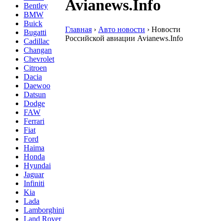
Avianews.Info
Bentley
BMW
Buick
Главная
›
Авто новости
›
Новости
Bugatti
Российской авиации Avianews.Info
Cadillac
Changan
Chevrolet
Citroen
Dacia
Daewoo
Datsun
Dodge
FAW
Ferrari
Fiat
Ford
Haima
Honda
Hyundai
Jaguar
Infiniti
Kia
Lada
Lamborghini
Land Rover