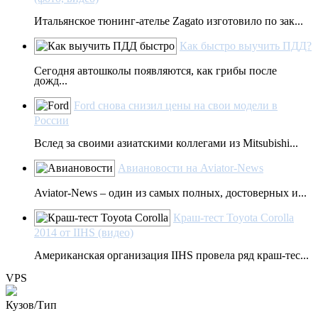
Итальянское тюнинг-ателье Zagato изготовило по зак...
Как быстро выучить ПДД?
Сегодня автошколы появляются, как грибы после
дожд...
Ford снова снизил цены на свои модели в
России
Вслед за своими азиатскими коллегами из Mitsubishi...
Авиановости на Aviator-News
Aviator-News – один из самых полных, достоверных и...
Краш-тест Toyota Corolla
2014 от IIHS (видео)
Американская организация IIHS провела ряд краш-тес...
VPS
Кузов/Тип