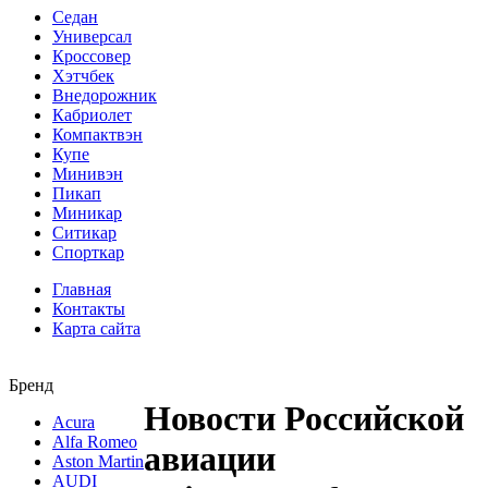
Седан
Универсал
Кроссовер
Хэтчбек
Внедорожник
Кабриолет
Компактвэн
Купе
Минивэн
Пикап
Миникар
Ситикар
Спорткар
Главная
Контакты
Карта сайта
Бренд
Новости Российской
Acura
Alfa Romeo
авиации
Aston Martin
AUDI