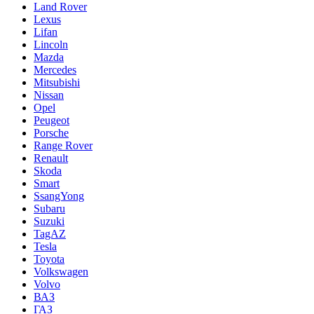
Land Rover
Lexus
Lifan
Lincoln
Mazda
Mercedes
Mitsubishi
Nissan
Opel
Peugeot
Porsche
Range Rover
Renault
Skoda
Smart
SsangYong
Subaru
Suzuki
TagAZ
Tesla
Toyota
Volkswagen
Volvo
ВАЗ
ГАЗ