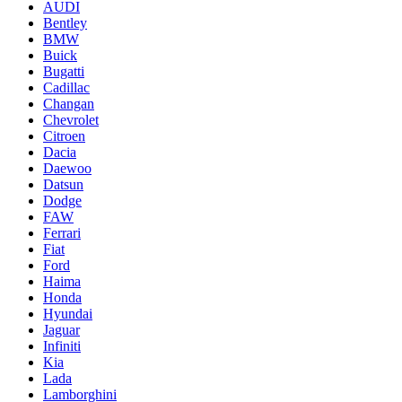
AUDI
Bentley
BMW
Buick
Bugatti
Cadillac
Changan
Chevrolet
Citroen
Dacia
Daewoo
Datsun
Dodge
FAW
Ferrari
Fiat
Ford
Haima
Honda
Hyundai
Jaguar
Infiniti
Kia
Lada
Lamborghini