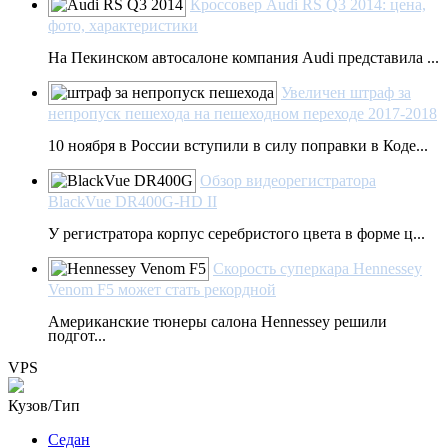
Кроссовер Audi RS Q3 2014: цена,
фото, характеристики
На Пекинском автосалоне компания Audi представила ...
Увеличен штраф за
непропуск пешехода на пешеходном переходе 2017-2018
10 ноября в России вступили в силу поправки в Коде...
Обзор видеорегистратора
BlackVue DR400G-HD II
У регистратора корпус серебристого цвета в форме ц...
Скорость суперкара Hennessey
Venom F5 может стать рекордной
Американские тюнеры салона Hennessey решили
подгот...
VPS
Кузов/Тип
Седан