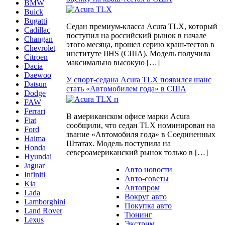
BMW
Buick
Bugatti
Седан премиум-класса Acura TLX, который
Cadillac
поступил на российский рынок в начале
Changan
этого месяца, прошел серию краш-тестов в
Chevrolet
институте IIHS (США). Модель получила
Citroen
максимально высокую […]
Dacia
Daewoo
У спорт-седана Acura TLX появился шанс
Datsun
стать «Автомобилем года» в США
Dodge
FAW
Ferrari
В американском офисе марки Acura
Fiat
сообщили, что седан TLX номинирован на
Ford
звание «Автомобиля года» в Соединенных
Haima
Штатах. Модель поступила на
Honda
североамериканский рынок только в […]
Hyundai
Jaguar
Авто новости
Infiniti
Авто-советы
Kia
Автопром
Lada
Вокруг авто
Lamborghini
Покупка авто
Land Rover
Тюнинг
Lexus
Экстрим