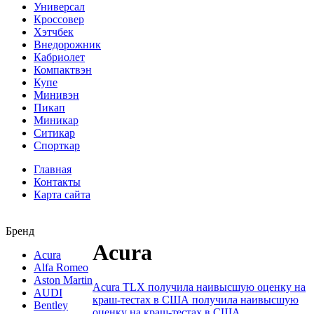
Универсал
Кроссовер
Хэтчбек
Внедорожник
Кабриолет
Компактвэн
Купе
Минивэн
Пикап
Миникар
Ситикар
Спорткар
Главная
Контакты
Карта сайта
Бренд
Acura
Acura
Alfa Romeo
Aston Martin
Acura TLX получила наивысшую оценку на
AUDI
краш-тестах в США получила наивысшую
Bentley
оценку на краш-тестах в США