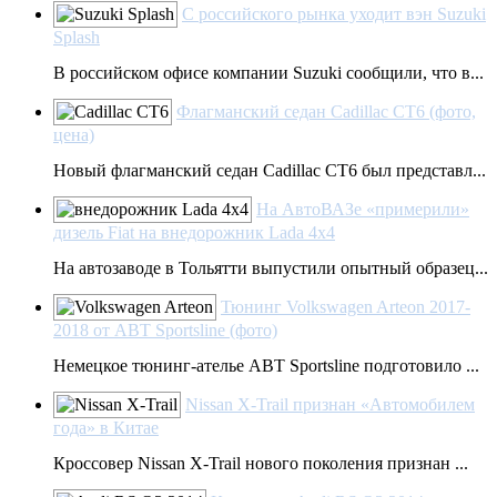
С российского рынка уходит вэн Suzuki
Splash
В российском офисе компании Suzuki сообщили, что в...
Флагманский седан Cadillac CT6 (фото,
цена)
Новый флагманский седан Cadillac CT6 был представл...
На АвтоВАЗе «примерили»
дизель Fiat на внедорожник Lada 4х4
На автозаводе в Тольятти выпустили опытный образец...
Тюнинг Volkswagen Arteon 2017-
2018 от ABT Sportsline (фото)
Немецкое тюнинг-ателье ABT Sportsline подготовило ...
Nissan X-Trail признан «Автомобилем
года» в Китае
Кроссовер Nissan X-Trail нового поколения признан ...