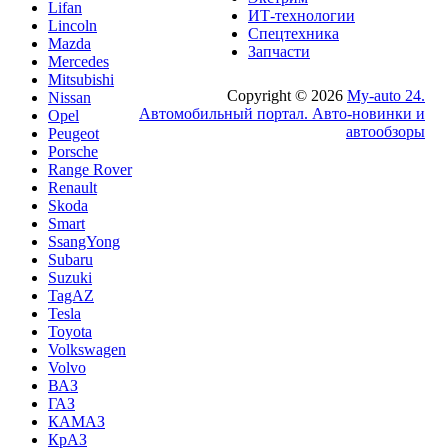
Lifan
ИТ-технологии
Lincoln
Спецтехника
Mazda
Запчасти
Mercedes
Mitsubishi
Copyright © 2026
My-auto 24.
Nissan
Автомобильный портал. Авто-новинки и
Opel
автообзоры
Peugeot
Porsche
Range Rover
Renault
Skoda
Smart
SsangYong
Subaru
Suzuki
TagAZ
Tesla
Toyota
Volkswagen
Volvo
ВАЗ
ГАЗ
КАМАЗ
КрАЗ