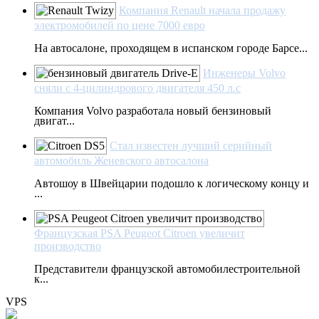
Компания Renault начала продажу
электромобилей по цене 7000 евро
На автосалоне, проходящем в испанском городе Барсе...
Инженеры Volvo
сняли с 4-цилиндрового двигателя 450 л.с
Компания Volvo разработала новый бензиновый
двигат...
Стал известен лучший серийный
автомобиль Женевского автосалона
Автошоу в Швейцарии подошло к логическому концу и
...
Французская PSA Peugeot Citroen увеличит
производство
Представители французской автомобилестроительной
к...
VPS