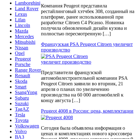
Lamborghini
Компания Peugeot представила
Land Rover
рестайлинговый хэтчбек 308, созданный на
Lexus
платформе, ранее использованной при
Lifan
разработке Citroen C4 Picasso. Новинка
Lincoln
получила обновленный дизайн кузова и
Mazda
полностью пересмотренную […]
Mercedes
Mitsubishi
Французская PSA Peugeot Citroen увеличит
Nissan
производство
Opel
Peugeot
Porsche
Range Rover
Представители французской
Renault
автомобилестроительной компании PSA
Skoda
Peugeot Citroen заявили во вторник, 21
Smart
апреля о планах по увеличению
SsangYong
производства на 60 000 автомобилей к
Subaru
концу августа […]
Suzuki
TagAZ
Peugeot 4008 в России: цена, комплектации
Tesla
Toyota
Volkswagen
Сегодня была объявлена информация о
Volvo
ценах и комплектациях нового кроссовера
ВАЗ