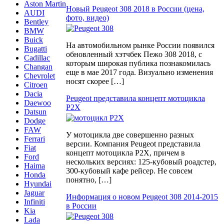
Aston Martin
Новый Peugeot 308 2018 в России (цена,
AUDI
фото, видео)
Bentley
BMW
Buick
На автомобильном рынке России появился
Bugatti
обновленный хэтчбек Пежо 308 2018, с
Cadillac
которым широкая публика познакомилась
Changan
еще в мае 2017 года. Визуально изменения
Chevrolet
носят скорее […]
Citroen
Dacia
Peugeot представила концепт мотоцикла
Daewoo
P2X
Datsun
Dodge
FAW
У мотоцикла две совершенно разных
Ferrari
версии. Компания Peugeot представила
Fiat
концепт мотоцикла P2X, причем в
Ford
нескольких версиях: 125-кубовый роадстер,
Haima
300-кубовый кафе рейсер. Не совсем
Honda
понятно, […]
Hyundai
Jaguar
Информация о новом Peugeot 308 2014-2015
Infiniti
в России
Kia
Lada