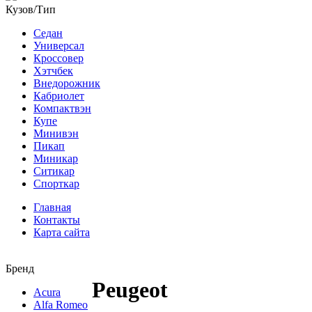
Кузов/Тип
Седан
Универсал
Кроссовер
Хэтчбек
Внедорожник
Кабриолет
Компактвэн
Купе
Минивэн
Пикап
Миникар
Ситикар
Спорткар
Главная
Контакты
Карта сайта
Бренд
Peugeot
Acura
Alfa Romeo