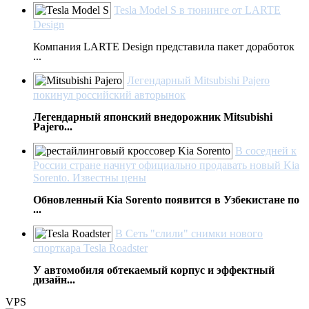
Tesla Model S в тюнинге от LARTE
Design
Компания LARTE Design представила пакет доработок
...
Легендарный Mitsubishi Pajero
покинул российский авторынок
Легендарный японский внедорожник Mitsubishi
Pajero...
В соседней к
России стране начнут официально продавать новый Kia
Sorento. Известны цены
Обновленный Kia Sorento появится в Узбекистане по
...
В Сеть "слили" снимки нового
спорткара Tesla Roadster
У автомобиля обтекаемый корпус и эффектный
дизайн...
VPS