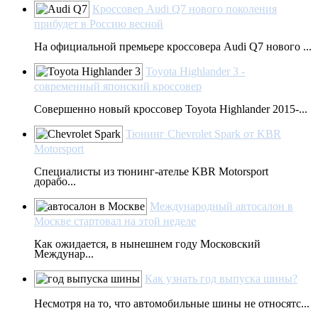
Кроссовер Audi Q7 нового поколения
прибудет в Россию весной
На официальной премьере кроссовера Audi Q7 нового ...
Toyota Highlander 3 -
современный японский кроссовер
Совершенно новый кроссовер Toyota Highlander 2015-...
Тюнинг Chevrolet Spark от KBR
Motorsport
Специалисты из тюнинг-ателье KBR Motorsport
дорабо...
Международный автосалон в
Москве стартовал на этой неделе
Как ожидается, в нынешнем году Московский
Междунар...
Как узнать год выпуска шины?
Несмотря на то, что автомобильные шины не относятс...