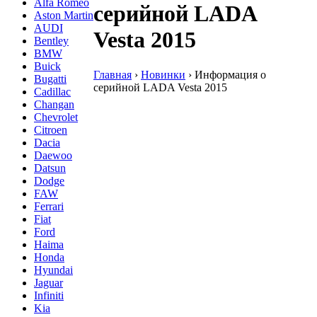
Alfa Romeo
серийной LADA
Aston Martin
AUDI
Vesta 2015
Bentley
BMW
Buick
Главная
›
Новинки
›
Информация о
Bugatti
серийной LADA Vesta 2015
Cadillac
Changan
Chevrolet
Citroen
Dacia
Daewoo
Datsun
Dodge
FAW
Ferrari
Fiat
Ford
Haima
Honda
Hyundai
Jaguar
Infiniti
Kia