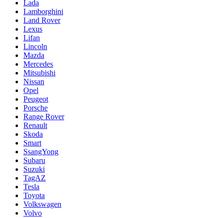
Lada
Lamborghini
Land Rover
Lexus
Lifan
Lincoln
Mazda
Mercedes
Mitsubishi
Nissan
Opel
Peugeot
Porsche
Range Rover
Renault
Skoda
Smart
SsangYong
Subaru
Suzuki
TagAZ
Tesla
Toyota
Volkswagen
Volvo