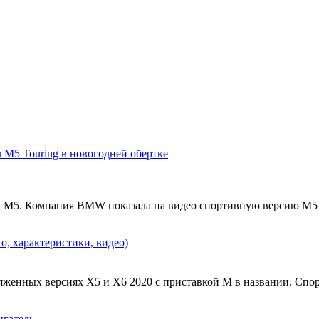
M5 Touring в новогодней обертке
М5. Компания BMW показала на видео спортивную версию M5 в 
, характеристики, видео)
енных версиях X5 и Х6 2020 с приставкой M в названии. Спор
гатель