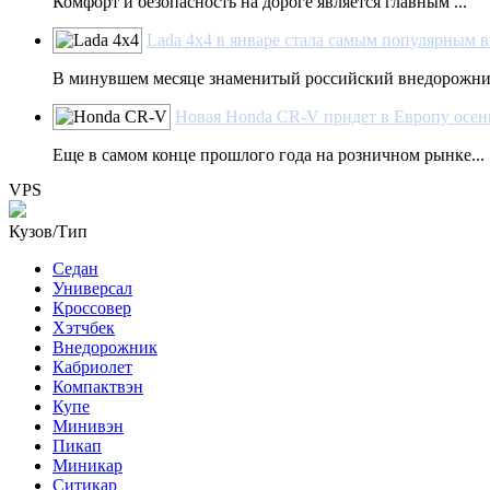
Комфорт и безопасность на дороге является главным ...
Lada 4x4 в январе стала самым популярным 
В минувшем месяце знаменитый российский внедорожни.
Новая Honda CR-V придет в Европу осе
Еще в самом конце прошлого года на розничном рынке...
VPS
Кузов/Тип
Седан
Универсал
Кроссовер
Хэтчбек
Внедорожник
Кабриолет
Компактвэн
Купе
Минивэн
Пикап
Миникар
Ситикар