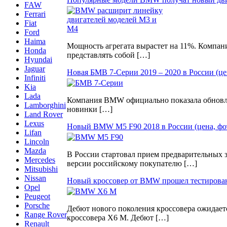
FAW
Ferrari
Fiat
Ford
Haima
Мощность агрегата вырастет на 11%. Компан
Honda
представлять собой […]
Hyundai
Jaguar
Новая БМВ 7-Серии 2019 – 2020 в России (цен
Infiniti
Kia
Lada
Компания BMW официально показала обновлен
Lamborghini
новинки […]
Land Rover
Lexus
Новый BMW M5 F90 2018 в России (цена, фот
Lifan
Lincoln
Mazda
В России стартовал прием предварительных
Mercedes
версии российскому покупателю […]
Mitsubishi
Nissan
Новый кроссовер от BMW прошел тестирова
Opel
Peugeot
Porsche
Дебют нового поколения кроссовера ожидаетс
Range Rover
кроссовера X6 M. Дебют […]
Renault