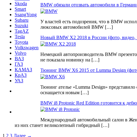
Skoda
BMW обязали отозвать автомобили в Герман
Smart
SsangYong
Subaru
У властей есть подозрения, что в BMW испол
Suzuki
люксовых автомобилей BMW […]
TagAZ
Tesla
Новый BMW X2 2018 в России (фото, видео, 
Toyota
Volkswagen
Volvo
Немецкий автопроизводитель BMW презентов
ВАЗ
не показала новинку на […]
ГАЗ
КАМАЗ
Тюнинг BMW X6 2015 от Lumma Design (фот
КрАЗ
УАЗ
Тюнинг ателье «Lumma Design» представило 
оснащается новым […]
BMW i8 Protonic Red Edition готовится к деб
Международный автомобильный салон в Женев
из них станет великолепный гибридный […]
1
2
3
Далее →