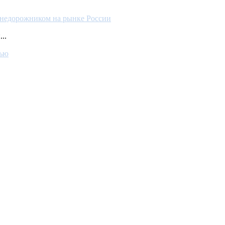
внедорожником на рынке России
..
нью