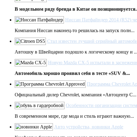
В модельном ряду бренда в Китае он позиционируется..
Ниссан Патфайндер 2014 (R52) че
Компания Ниссан наконец-то решилась на запуск полн...
Стал известен лучший серийный автомоби
Автошоу в Швейцарии подошло к логическому концу и ..
Новую Mazda CX-5 испытали в заснежен
Автомобиль хорошо проявил себя в тесте «SUV &...
Программа Chevrolet A
Официальный дилер Chevrolet, компания «Автоцентр С...
Особенности организации систем
В современном мире, где мода и стиль играют важную...
Авто устройства, новинки Apple