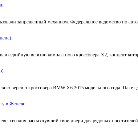
ии
ьзовали запрещенный механизм. Федеральное ведомство по автот
цена)
ал серийную версию компактного кроссовера X2, концепт котор
о)
свою версию кроссовера BMW X6 2015 модельного года. Пакет 
юту в Женеве
е, сегодня распахнувший свои двери для рядовых посетителей