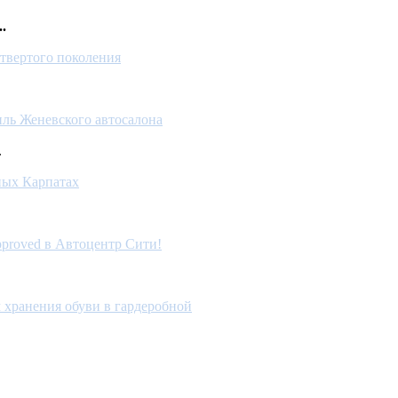
.
твертого поколения
ль Женевского автосалона
.
ных Карпатах
pproved в Автоцентр Сити!
 хранения обуви в гардеробной