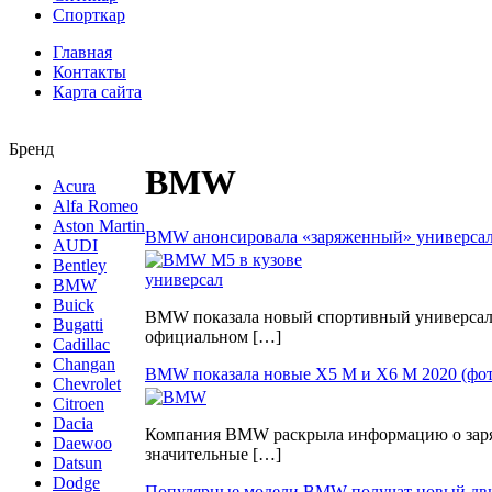
Спорткар
Главная
Контакты
Карта сайта
Бренд
BMW
Acura
Alfa Romeo
Aston Martin
BMW анонсировала «заряженный» универсал 
AUDI
Bentley
BMW
Buick
BMW показала новый спортивный универсал 
Bugatti
официальном […]
Cadillac
Changan
BMW показала новые X5 M и Х6 М 2020 (фото
Chevrolet
Citroen
Dacia
Компания BMW раскрыла информацию о заряж
Daewoo
значительные […]
Datsun
Dodge
Популярные модели BMW получат новый дви