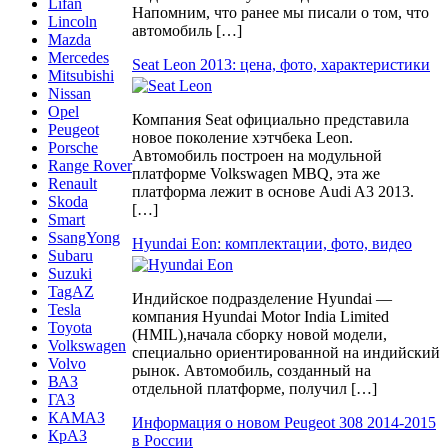
Lifan
Напомним, что ранее мы писали о том, что
Lincoln
автомобиль […]
Mazda
Mercedes
Seat Leon 2013: цена, фото, характеристики
Mitsubishi
Nissan
Opel
Компания Seat официально представила
Peugeot
новое поколение хэтчбека Leon.
Porsche
Автомобиль построен на модульной
Range Rover
платформе Volkswagen MBQ, эта же
Renault
платформа лежит в основе Audi A3 2013.
Skoda
[…]
Smart
SsangYong
Hyundai Eon: комплектации, фото, видео
Subaru
Suzuki
TagAZ
Индийское подразделение Hyundai —
Tesla
компания Hyundai Motor India Limited
Toyota
(HMIL),начала сборку новой модели,
Volkswagen
специально ориентированной на индийский
Volvo
рынок. Автомобиль, созданный на
ВАЗ
отдельной платформе, получил […]
ГАЗ
КАМАЗ
Информация о новом Peugeot 308 2014-2015
КрАЗ
в России