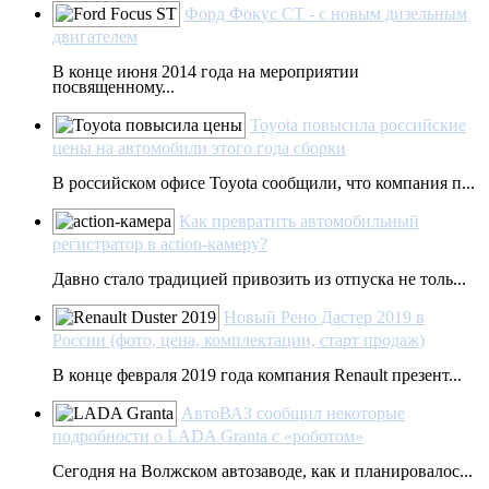
Форд Фокус СТ - с новым дизельным
двигателем
В конце июня 2014 года на мероприятии
посвященному...
Toyota повысила российские
цены на автомобили этого года сборки
В российском офисе Toyota сообщили, что компания п...
Как превратить автомобильный
регистратор в action-камеру?
Давно стало традицией привозить из отпуска не толь...
Новый Рено Дастер 2019 в
России (фото, цена, комплектации, старт продаж)
В конце февраля 2019 года компания Renault презент...
АвтоВАЗ сообщил некоторые
подробности о LADA Granta с «роботом»
Сегодня на Волжском автозаводе, как и планировалос...