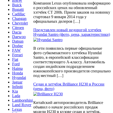
BMW
Компания Lexus опубликовала информацию
Buick
о российских ценах на обновленный
Bugatti
хэтчбек CT 200h. Прием заказов на новинку
Cadillac
стартовал 9 января 2014 года у
Changan
официальных дилеров […]
Chevrolet
Citroen
Представлен новый недорогой хэтчбек
Dacia
Hyundai Santro (фото, цена, характеристики)
Daewoo
Datsun
Dodge
В сети появились первые официальные
FAW
фото субкомпактного хэтчбека Hyundai
Ferrari
Santro, в европейской классификации
Fiat
соответствующего A-классу. Автомобиль
Ford
создан индийским подразделением
Haima
южнокопейского производителя специально
Honda
под местный […]
Hyundai
Jaguar
Седан и хетчбэк Brilliance H230 в России
Infiniti
(цена, фото)
Kia
Lada
Lamborghini
Китайский автопроизводитель Brilliance
Land Rover
объявил о начале российских продаж
Lexus
модели H230 в кузове седан и хетчбэк.