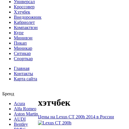
Универсал
Кроссовер
Хэтчбек
Внедорожник
Кабриолет
Компактвэн
Купе
Минивэн
Пикап
Миникар
Ситикар
Спорткар
Главная
Контакты
Карта сайта
Бренд
хэтчбек
Acura
Alfa Romeo
Aston Martin
Цены на Lexus CT 200h 2014 в России
AUDI
Bentley