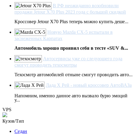
В РФ неожиданно возобновили
продажи Jetour X70 Plus 2023 года с большой скидкой
Кроссовер Jetour X70 Plus теперь можно купить деше...
Новую Mazda CX-5 испытали в
заснеженных Карпатах
Автомобиль хорошо проявил себя в тесте «SUV &...
Автосервисы уже со следующего года
смогут проводить техосмотры
Техосмотр автомобилей отныне смогут проводить авто...
Лада Х Рей - новый кроссовер АвтоВАЗа
Напомним, именно данное авто вызвало бурю эмоций
у...
VPS
Кузов/Тип
Седан