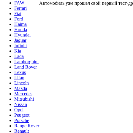
FAW
Автомобиль уже прошел свой первый тест-др
Ferrari
Fiat
Ford
Haima
Honda
Hyundai
Jaguar
Infiniti
Kia
Lada
Lamborghini
Land Rover
Lexus
Lifan
Lincoln
Mazda
Mercedes
Mitsubishi
Nissan
Opel
Peugeot
Porsche
Range Rover
Renault