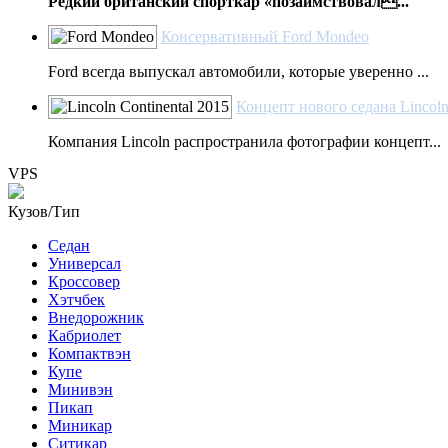
Редкий британский спорткар «позаимствовал...
Консервативный Ford Mondeo
Ford всегда выпускал автомобили, которые уверенно ...
Концепт нового седана Lincoln
Компания Lincoln распространила фотографии концепт...
VPS
Кузов/Тип
Седан
Универсал
Кроссовер
Хэтчбек
Внедорожник
Кабриолет
Компактвэн
Купе
Минивэн
Пикап
Миникар
Ситикар