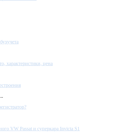
 бухучета
то, характеристики, цена
естроения
..
регистратор?
го VW Passat и суперкара Invicta S1