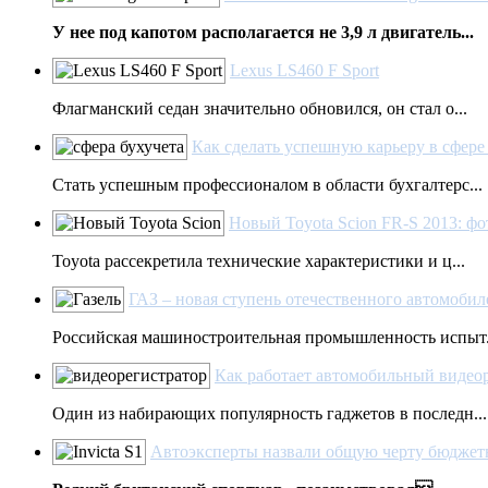
У нее под капотом располагается не 3,9 л двигатель...
Lexus LS460 F Sport
Флагманский седан значительно обновился, он стал о...
Как сделать успешную карьеру в сфере
Стать успешным профессионалом в области бухгалтерс...
Новый Toyota Scion FR-S 2013: фо
Toyota рассекретила технические характеристики и ц...
ГАЗ – новая ступень отечественного автомобил
Российская машиностроительная промышленность испыт.
Как работает автомобильный видео
Один из набирающих популярность гаджетов в последн...
Автоэксперты назвали общую черту бюджетно