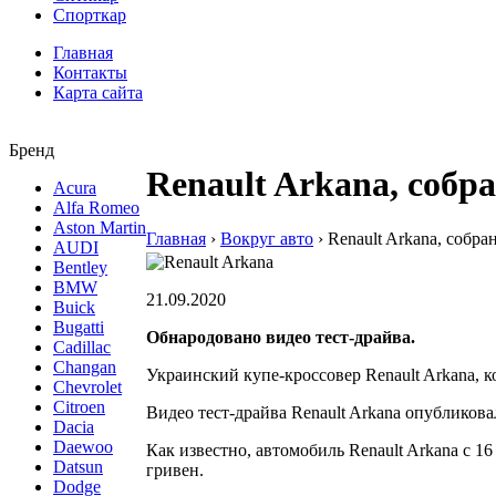
Спорткар
Главная
Контакты
Карта сайта
Бренд
Renault Arkana, собр
Acura
Alfa Romeo
Aston Martin
Главная
›
Вокруг авто
›
Renault Arkana, собр
AUDI
Bentley
BMW
21.09.2020
Buick
Bugatti
Обнародовано видео тест-драйва.
Cadillac
Changan
Украинский купе-кроссовер Renault Arkana, 
Chevrolet
Citroen
Видео тест-драйва Renault Arkana опубликов
Dacia
Daewoo
Как известно, автомобиль Renault Arkana с 1
Datsun
гривен.
Dodge