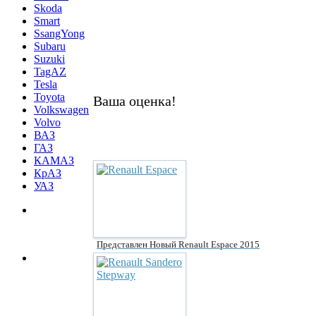
Skoda
Smart
SsangYong
Subaru
Suzuki
TagAZ
Tesla
Toyota
Ваша оценка!
Volkswagen
Volvo
ВАЗ
ГАЗ
КАМАЗ
КрАЗ
УАЗ
Представлен Новый Renault Espace 2015