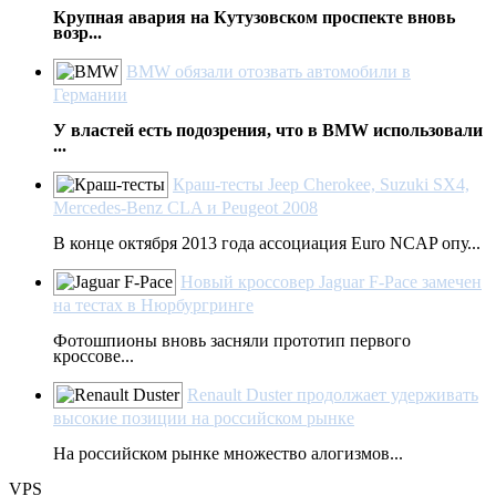
Крупная авария на Кутузовском проспекте вновь
возр...
BMW обязали отозвать автомобили в
Германии
У властей есть подозрения, что в BMW использовали
...
Краш-тесты Jeep Cherokee, Suzuki SX4,
Mercedes-Benz CLA и Peugeot 2008
В конце октября 2013 года ассоциация Euro NCAP опу...
Новый кроссовер Jaguar F-Pace замечен
на тестах в Нюрбургринге
Фотошпионы вновь засняли прототип первого
кроссове...
Renault Duster продолжает удерживать
высокие позиции на российском рынке
На российском рынке множество алогизмов...
VPS