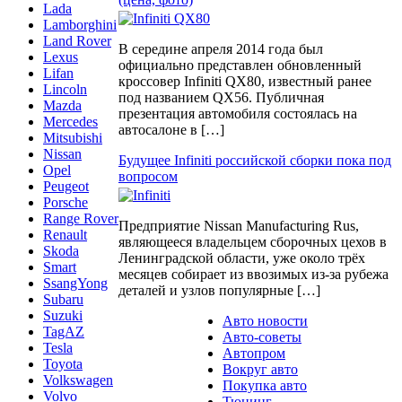
Lada
Lamborghini
Land Rover
В середине апреля 2014 года был
Lexus
официально представлен обновленный
Lifan
кроссовер Infiniti QX80, известный ранее
Lincoln
под названием QX56. Публичная
Mazda
презентация автомобиля состоялась на
Mercedes
автосалоне в […]
Mitsubishi
Nissan
Будущее Infiniti российской сборки пока под
Opel
вопросом
Peugeot
Porsche
Range Rover
Предприятие Nissan Manufacturing Rus,
Renault
являющееся владельцем сборочных цехов в
Skoda
Ленинградской области, уже около трёх
Smart
месяцев собирает из ввозимых из-за рубежа
SsangYong
деталей и узлов популярные […]
Subaru
Suzuki
Авто новости
TagAZ
Авто-советы
Tesla
Автопром
Toyota
Вокруг авто
Volkswagen
Покупка авто
Volvo
Тюнинг