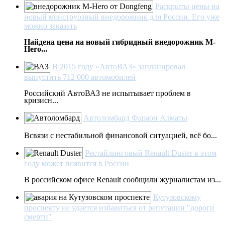
Раскрыты цены на
новый монструозный внедорожник для России. Его уже
можно заказать
Найдена цена на новый гибридный внедорожник M-
Hero...
В 2015 году «АвтоВАЗ» запланировал
выпустить 712 000 автомобилей
Российский АвтоВАЗ не испытывает проблем в
кризисн...
Автоломбард Фараон Алматы
Всвязи с нестабильной финансовой ситуацией, всё бо...
Рестайлинговый Renault Duster в этом
году может появится в России
В российском офисе Renault сообщили журналистам из...
Кутузовскому
проспекту не удается избавиться от репутации "дороги
смерти"