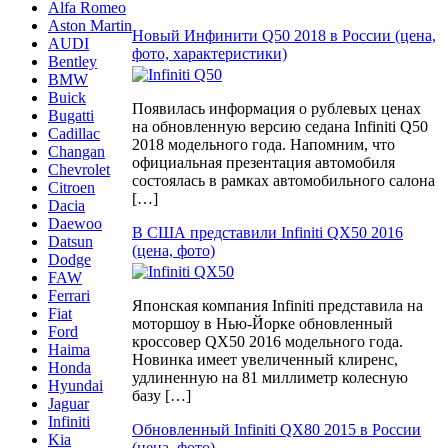
Alfa Romeo
Aston Martin
Новый Инфинити Q50 2018 в России (цена,
AUDI
фото, характеристики)
Bentley
BMW
Buick
Появилась информация о рублевых ценах
Bugatti
на обновленную версию седана Infiniti Q50
Cadillac
2018 модельного года. Напомним, что
Changan
официальная презентация автомобиля
Chevrolet
состоялась в рамках автомобильного салона
Citroen
[…]
Dacia
Daewoo
В США представили Infiniti QX50 2016
Datsun
(цена, фото)
Dodge
FAW
Ferrari
Японская компания Infiniti представила на
Fiat
моторшоу в Нью-Йорке обновленный
Ford
кроссовер QX50 2016 модельного года.
Haima
Новинка имеет увеличенный клиренс,
Honda
удлиненную на 81 миллиметр колесную
Hyundai
базу […]
Jaguar
Infiniti
Обновленный Infiniti QX80 2015 в России
Kia
(цена, фото)