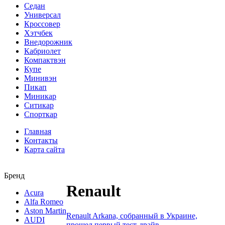
Седан
Универсал
Кроссовер
Хэтчбек
Внедорожник
Кабриолет
Компактвэн
Купе
Минивэн
Пикап
Миникар
Ситикар
Спорткар
Главная
Контакты
Карта сайта
Бренд
Renault
Acura
Alfa Romeo
Aston Martin
Renault Arkana, собранный в Украине,
AUDI
прошел первый тест-драйв