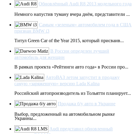
Обновлённый Audi R8 2013 модельного года
Немного напустив туману вчера днём, представители ...
Самым «зеленым» автомобилем года в США
признан BMW i3
Титул Green Car of the Year 2015, который присваив...
В России определен лучший
автомобиль для женщин
В рамках проекта «Рейтинги авто года» в России про...
АвтоВАЗ летом запустит в продажу
самую «заряженную» версию Lada Kalina
Российский автопроизводитель из Тольятти планирует...
Продажа б/у авто в Украине
Выбор, предложенный на автомобильном рынке
Украины...
Audi представил обновленный