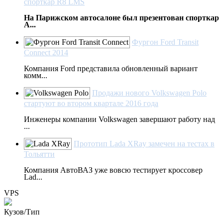
спорткар R8 LMS
На Парижском автосалоне был презентован спорткар
A...
Фургон Ford Transit
Connect 2014
Компания Ford представила обновленный вариант
комм...
Продажи нового Volkswagen Polo
стартуют во втором квартале 2016 года
Инженеры компании Volkswagen завершают работу над
...
Прототип Lada XRay замечен на тестах в
Тольятти
Компания АвтоВАЗ уже вовсю тестирует кроссовер
Lad...
VPS
Кузов/Тип