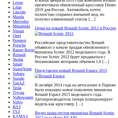
В конце февраля 2019 года компания Renault
Lexus
презентовала обновленный кроссовер Duster
Lifan
2019 для России. Автомобиль почти
Lincoln
полностью сохранил внешний вид, но
Mazda
получил измененный список […]
Mercedes
Mitsubishi
Цены на новый Renault Scenic 2012 в России
Nissan
Opel
Peugeot
Российское представительство Renault
Porsche
объявило о начале продаж обновленного
Range Rover
минивэна Scenic 2012 модельного года. В
Renault
России Scenic 2012 будет продаваться с
Skoda
бензиновыми моторами объемом 1,6 […]
Smart
SsangYong
Представлен новый Renault Espace 2015
Subaru
Suzuki
TagAZ
В октябре 2014 года на автосалоне в Париже
Tesla
было показано новое поколение минивэна
Toyota
Renault Espace 2015 модельного года.
Volkswagen
Автопроизводитель теперь позиционирует
Volvo
модель как кроссовер. […]
ВАЗ
ГАЗ
Видео краш-тестов минивэна Renault Scenic
КАМАЗ
2017 года (Euro NCAP)