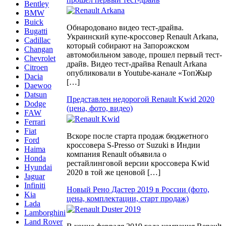
Bentley
BMW
Buick
Обнародовано видео тест-драйва.
Bugatti
Украинский купе-кроссовер Renault Arkana,
Cadillac
который собирают на Запорожском
Changan
автомобильном заводе, прошел первый тест-
Chevrolet
драйв. Видео тест-драйва Renault Arkana
Citroen
опубликовали в Youtube-канале «ТопЖыр
Dacia
[…]
Daewoo
Datsun
Представлен недорогой Renault Kwid 2020
Dodge
(цена, фото, видео)
FAW
Ferrari
Fiat
Вскоре после старта продаж бюджетного
Ford
кроссовера S-Presso от Suzuki в Индии
Haima
компания Renault объявила о
Honda
рестайлинговой версии кроссовера Kwid
Hyundai
2020 в той же ценовой […]
Jaguar
Infiniti
Новый Рено Дастер 2019 в России (фото,
Kia
цена, комплектации, старт продаж)
Lada
Lamborghini
Land Rover