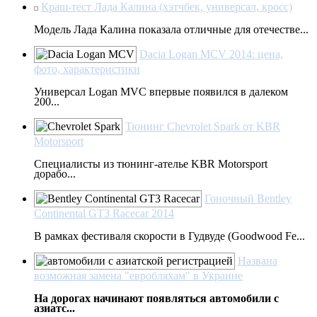
Краш-тест Лада Калина (хэтчбек, универсал, кросс)
Модель Лада Калина показала отличные для отечестве...
Dacia Logan MCV 2014: цена,
фото, характеристики
Универсал Logan MVC впервые появился в далеком
200...
Тюнинг Chevrolet Spark от KBR
Motorsport
Специалисты из тюнинг-ателье KBR Motorsport
дорабо...
Гоночный Bentley
Continental GT3 Racecar 2014
В рамках фестиваля скорости в Гудвуде (Goodwood Fe...
Названа
возможная замена "евробляхам" в Украине
На дорогах начинают появляться автомобили с
азиатс...