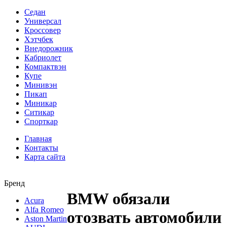
Седан
Универсал
Кроссовер
Хэтчбек
Внедорожник
Кабриолет
Компактвэн
Купе
Минивэн
Пикап
Миникар
Ситикар
Спорткар
Главная
Контакты
Карта сайта
Бренд
BMW обязали
Acura
Alfa Romeo
отозвать автомобили
Aston Martin