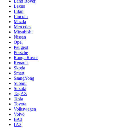
Land Rover
Lexus
Lifan
Lincoln
Mazda
Mercedes
Mitsubishi
Nissan
Opel
Peugeot
Porsche
Range Rover
Renault
Skoda
Smart
SsangYong
Subaru
Suzuki
TagAZ
Tesla
Toyota
Volkswagen
Volvo
ВАЗ
ГАЗ