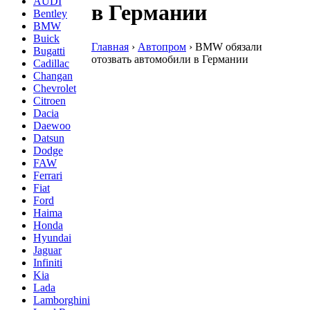
AUDI
в Германии
Bentley
BMW
Buick
Главная
›
Автопром
›
BMW обязали
Bugatti
отозвать автомобили в Германии
Cadillac
Changan
Chevrolet
Citroen
Dacia
Daewoo
Datsun
Dodge
FAW
Ferrari
Fiat
Ford
Haima
Honda
Hyundai
Jaguar
Infiniti
Kia
Lada
Lamborghini