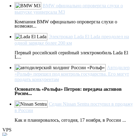
BMW официально опровергла слухи о
выпуске универсала М3
Компания BMW официально опровергла слухи о
возможн...
Электрокар Lada El Lada преодолел на
одной зарядке более 200 км
Первый российский серийный электромобиль Lada El
L...
Автодилер
«Рольф» перешел под контроль государства. Его могут
продать конкурентам
Основатель «Рольфа» Петров: передача активов
Росим...
Седан Nissan Sentra поступил в продажу
в России
Как и планировалось, сегодня, 17 ноября, в России ...
VPS