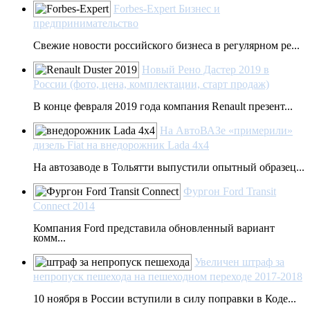
Forbes-Expert Бизнес и
предпринимательство
Свежие новости российского бизнеса в регулярном ре...
Новый Рено Дастер 2019 в
России (фото, цена, комплектации, старт продаж)
В конце февраля 2019 года компания Renault презент...
На АвтоВАЗе «примерили»
дизель Fiat на внедорожник Lada 4х4
На автозаводе в Тольятти выпустили опытный образец...
Фургон Ford Transit
Connect 2014
Компания Ford представила обновленный вариант
комм...
Увеличен штраф за
непропуск пешехода на пешеходном переходе 2017-2018
10 ноября в России вступили в силу поправки в Коде...