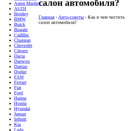
салон автомобиля?
Aston Martin
AUDI
Bentley
Главная
›
Авто-советы
›
Как и чем чистить
BMW
салон автомобиля?
Buick
Bugatti
Cadillac
Changan
Chevrolet
Citroen
Dacia
Daewoo
Datsun
Dodge
FAW
Ferrari
Fiat
Ford
Haima
Honda
Hyundai
Jaguar
Infiniti
Kia
Lada