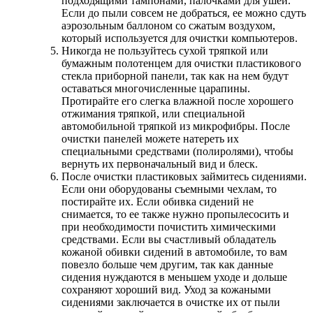
подходящими тампонами, палочками для ушей.
Если до пыли совсем не добраться, ее можно сдуть
аэрозольным баллоном со сжатым воздухом,
который используется для очистки компьютеров.
Никогда не пользуйтесь сухой тряпкой или
бумажным полотенцем для очистки пластикового
стекла приборной панели, так как на нем будут
оставаться многочисленные царапины.
Протирайте его слегка влажной после хорошего
отжимания тряпкой, или специальной
автомобильной тряпкой из микрофибры. После
очистки панелей можете натереть их
специальными средствами (полиролями), чтобы
вернуть их первоначальный вид и блеск.
После очистки пластиковых займитесь сидениями.
Если они оборудованы съемными чехлам, то
постирайте их. Если обивка сидений не
снимается, то ее также нужно пропылесосить и
при необходимости почистить химическими
средствами. Если вы счастливый обладатель
кожаной обивки сидений в автомобиле, то вам
повезло больше чем другим, так как данные
сидения нуждаются в меньшем уходе и дольше
сохраняют хороший вид. Уход за кожаными
сидениями заключается в очистке их от пыли