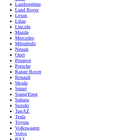
Lamborghini
Land Rover
Lexus
Lifan
Lincoln
Mazda
Mercedes
Mitsubishi
Nissan
Opel
Peugeot
Porsche
Range Rover
Renault
Skoda
Smart
SsangYong
Subaru
Suzuki
TagAZ
Tesla
Toyota
Volkswagen
Volvo
ВАЗ