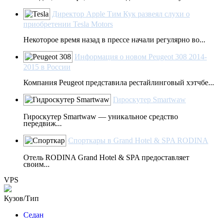
Директор Apple Тим Кук развеял слухи о
приобретении Tesla Motors
Некоторое время назад в прессе начали регулярно во...
Информация о новом Peugeot 308 2014-
2015 в России
Компания Peugeot представила рестайлинговый хэтчбе...
Гироскутер Smartwaw
Гироскутер Smartwaw — уникальное средство
передвиж...
Спорткары в Grand Hotel & SPA RODINA
Отель RODINA Grand Hotel & SPA предоставляет
своим...
VPS
Кузов/Тип
Седан