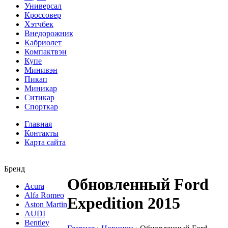
Универсал
Кроссовер
Хэтчбек
Внедорожник
Кабриолет
Компактвэн
Купе
Минивэн
Пикап
Миникар
Ситикар
Спорткар
Главная
Контакты
Карта сайта
Бренд
Обновленный Ford
Acura
Alfa Romeo
Expedition 2015
Aston Martin
AUDI
Bentley