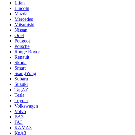
Lifan
Lincoln
Mazda
Mercedes
Mitsubishi
Nissan
Opel
Peugeot
Porsche
Range Rover
Renault
Skoda
Smart
SsangYong
Subaru
Suzuki
TagAZ
Tesla
Toyota
Volkswagen
Volvo
ВАЗ
ГАЗ
КАМАЗ
КрАЗ