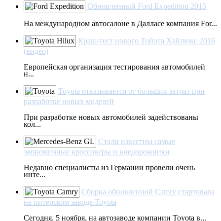
Обновленный Ford Expedition 2015
На международном автосалоне в Далласе компания For...
Краш-тест нового Тойота Хайлюкс 2016
(видео)
Европейская организация тестирования автомобилей
н...
Toyota отказывается от больших затрат при
разработке новых моделей
При разработке новых автомобилей задействованы
кол...
Стали известны самые
экономичные кроссоверы и внедорожники
Недавно специалисты из Германии провели очень
инте...
Сборка обновленной Camry стартовала
на питерском заводе Toyota
Сегодня, 5 ноября, на автозаводе компании Toyota в...