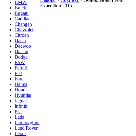
Главная
›
Новинки
›
Обновленный Ford
BMW
Expedition 2015
Buick
Bugatti
Cadillac
Changan
Chevrolet
Citroen
Dacia
Daewoo
Datsun
Dodge
FAW
Ferrari
Fiat
Ford
Haima
Honda
Hyundai
Jaguar
Infiniti
Kia
Lada
Lamborghini
Land Rover
Lexus