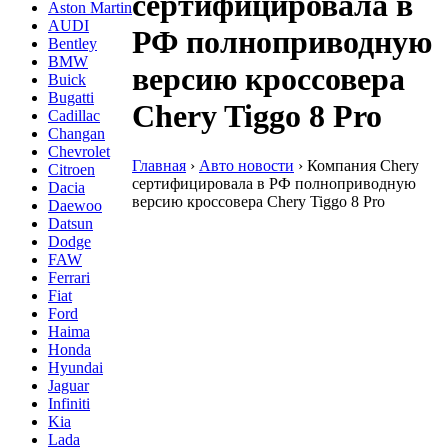
сертифицировала в
Aston Martin
AUDI
РФ полноприводную
Bentley
BMW
версию кроссовера
Buick
Bugatti
Chery Tiggo 8 Pro
Cadillac
Changan
Chevrolet
Главная
›
Авто новости
›
Компания Chery
Citroen
сертифицировала в РФ полноприводную
Dacia
версию кроссовера Chery Tiggo 8 Pro
Daewoo
Datsun
Dodge
FAW
Ferrari
Fiat
Ford
Haima
Honda
Hyundai
Jaguar
Infiniti
Kia
Lada