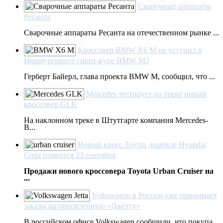
Сварочные аппараты
Ресанта
Сварочные аппараты Ресанта на отечественном рынке ...
Кроссовер BMW X6 M не уступил в
Нюрбургринге спорт-купе BMW M3
Герберт Байерл, глава проекта BMW M, сообщил, что ...
Mercedes тестирует на треке новый
кроссовер GLK
На наклонном треке в Штутгарте компания Mercedes-
B...
Новый кросс Toyota дешевле Hyundai
Creta появится 23 сентября
Продажи нового кроссовера Toyota Urban Cruiser на
...
Volkswagen в России уже принимает
заказы на обновленную «Джетту»
В российском офисе Volkswagen сообщили, что покупа...