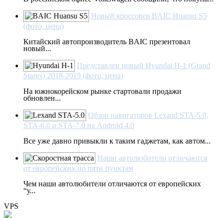
Новый кроссовер BAIC Huansu S5
(фото, цена)
Китайский автопроизводитель BAIC презентовал
новый...
Представлен новый Hyundai H-1 (Grand
Starex) 2018-2019 (фото, цена)
На южнокорейском рынке стартовали продажи
обновлен...
Обзор навигаторов Lexand STA-5.0,
STA-6.0 и STA-7.0 на Android 4.0
Все уже давно привыкли к таким гаджетам, как автом...
Наши автолюбители отличаются
от европейских по пяти пунктам
Чем наши автолюбители отличаются от европейских
“у...
VPS