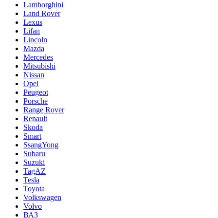
Lamborghini
Land Rover
Lexus
Lifan
Lincoln
Mazda
Mercedes
Mitsubishi
Nissan
Opel
Peugeot
Porsche
Range Rover
Renault
Skoda
Smart
SsangYong
Subaru
Suzuki
TagAZ
Tesla
Toyota
Volkswagen
Volvo
ВАЗ