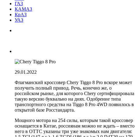
ГАЗ
КАМАЗ
КрАЗ
УАЗ
29.01.2022
Флагманский кроссовер Chery Tiggo 8 Pro вскоре может
получить полный привод. Речь, конечно же, о
российском рынке, для которого Chery сертифицировала
такую версию буквально на днях. Одобрение типа
транспортного средства на Tiggo 8 Pro 4WD появилось в
открытой базе Росстандарта.
Мощного мотора на 254 силы, которым такой кроссовер
оснащается в Китае, россиянам можно не ждать – вместо
него в ОТТС указаны три уже знакомых нам двигателя:
1.5 TCI (147 л.с.), 1.6 TGDI (186 л.с.) и 2.0 D4T20 на 170