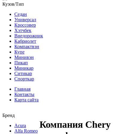
Кузов/Тип
Седан
Универсал
Кроссовер
Хэтчбек
Внедорожник
Кабриолет
Компактвэн
Купе
Минивэн
Пикап
Миникар
Ситикар
Спорткар
Главная
Контакты
Карта сайта
Бренд
Компания Chery
Acura
Alfa Romeo