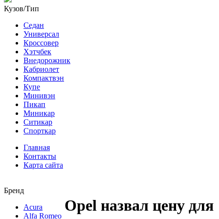
Кузов/Тип
Седан
Универсал
Кроссовер
Хэтчбек
Внедорожник
Кабриолет
Компактвэн
Купе
Минивэн
Пикап
Миникар
Ситикар
Спорткар
Главная
Контакты
Карта сайта
Бренд
Opel назвал цену для
Acura
Alfa Romeo