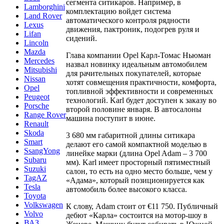
сегмента ситикаров. Например, в
Lamborghini
комплектацию войдет система
Land Rover
автоматического контроля рядности
Lexus
движения, пактроник, подогрев руля и
Lifan
сидений.
Lincoln
Mazda
Глава компании Opel Карл-Томас Ньюман
Mercedes
назвал новинку идеальным автомобилем
Mitsubishi
для рачительных покупателей, которые
Nissan
хотят совмещения практичности, комфорта,
Opel
топливной эффективности и современных
Peugeot
технологий. Karl будет доступен к заказу во
Porsche
второй половине января. В автосалоны
Range Rover
машина поступит в июне.
Renault
Skoda
3 680 мм габаритной длины ситикара
Smart
делают его самой компактной моделью в
SsangYong
линейке марки (длина Opel Adam – 3 700
Subaru
мм). Karl имеет просторный пятиместный
Suzuki
салон, то есть на одно место больше, чем у
TagAZ
«Адама», который позиционируется как
Tesla
автомобиль более высокого класса.
Toyota
Volkswagen
К слову, Adam стоит от €11 750. Публичный
Volvo
дебют «Карла» состоится на мотор-шоу в
ВАЗ