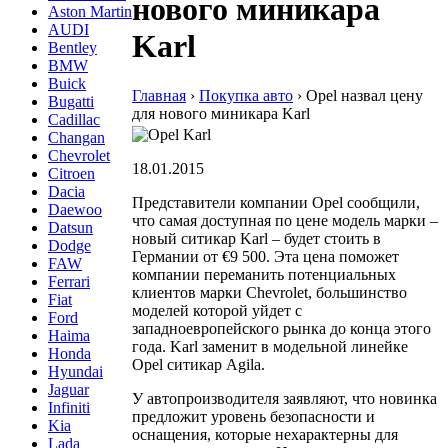
нового миникара
Aston Martin
AUDI
Karl
Bentley
BMW
Buick
Главная
›
Покупка авто
›
Opel назвал цену
Bugatti
для нового миникара Karl
Cadillac
Changan
Chevrolet
18.01.2015
Citroen
Dacia
Представители компании Opel сообщили,
Daewoo
что самая доступная по цене модель марки –
Datsun
новый ситикар Karl – будет стоить в
Dodge
Германии от €9 500. Эта цена поможет
FAW
компании переманить потенциальных
Ferrari
клиентов марки Chevrolet, большинство
Fiat
моделей которой уйдет с
Ford
западноевропейского рынка до конца этого
Haima
года. Karl заменит в модельной линейке
Honda
Opel ситикар Agila.
Hyundai
Jaguar
У автопроизводителя заявляют, что новинка
Infiniti
предложит уровень безопасности и
Kia
оснащения, которые нехарактерны для
Lada