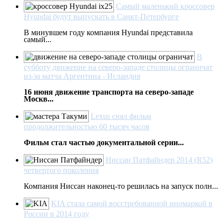
Самый маленький кроссовер
Hyundai будут выпускать в Санкт-Петербурге
В минувшем году компания Hyundai представила
самый...
В
субботу движение на северо-западе столицы ограничат
из-за матча Аргентина - Исландия
16 июня движение транспорта на северо-западе
Москв...
Lexus снял фильм
продолжительностью 60 тысяч часов
Фильм стал частью документальной серии...
Ниссан Патфайндер 2014 (R52)
четвертого поколения
Компания Ниссан наконец-то решилась на запуск полн...
KIA стала самой восстребованной иномаркой в
России в 2014 году