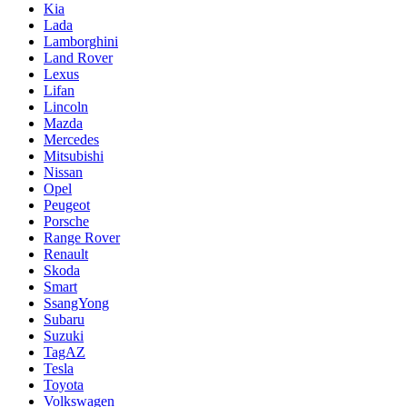
Kia
Lada
Lamborghini
Land Rover
Lexus
Lifan
Lincoln
Mazda
Mercedes
Mitsubishi
Nissan
Opel
Peugeot
Porsche
Range Rover
Renault
Skoda
Smart
SsangYong
Subaru
Suzuki
TagAZ
Tesla
Toyota
Volkswagen