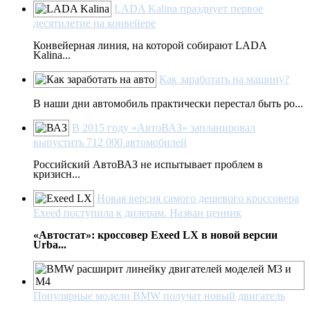
LADA Kalina празднует первое
десятилетие на конвейере
Конвейерная линия, на которой собирают LADA
Kalina...
Как заработать на машину?
В наши дни автомобиль практически перестал быть ро...
В 2015 году «АвтоВАЗ» запланировал
выпустить 712 000 автомобилей
Российский АвтоВАЗ не испытывает проблем в
кризисн...
Новая версия самого дешевого кроссовера
Exeed поступила к дилерам. Назван ценник
«Автостат»: кроссовер Exeed LX в новой версии
Urba...
Популярные модели BMW получат новый двигатель