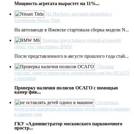
Мощность агрегата вырастет на 11%...
На ИжАвто запущен конвейер с
хэтчбеком Nissan Tiida
На автозаводе в Ижевске стартовала сборка модели N...
Тюнеры представили новый кузовной
обвес для «шестерки» BMW
После представленного в августе прошлого года стай...
"Письма
счастья" начнут приходить автомобилистам без ОСАГО
с сентября
Проверку наличия полисов ОСАГО с помощью
камер фик...
Столичных
водителей призвали не оставлять детей одних в машине
в жаркие дни
ГКУ «Администратор московского парковочного
простр...