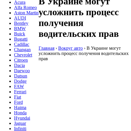
В Украине могут
Acura
Alfa Romeo
усложнить процесс
Aston Martin
AUDI
получения
Bentley
BMW
водительских прав
Buick
Bugatti
Cadillac
Главная
›
Вокруг авто
›
В Украине могут
Changan
усложнить процесс получения водительских
Chevrolet
прав
Citroen
Dacia
Daewoo
Datsun
Dodge
FAW
Ferrari
Fiat
Ford
Haima
Honda
Hyundai
Jaguar
Infiniti