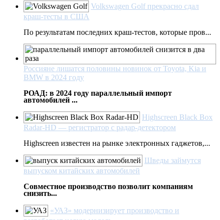
Volkswagen Golf прекрасно сдал
краш-тесты в США
По результатам последних краш-тестов, которые пров...
Россияне лишатся половины новинок от Toyota, Kia и
BMW в 2024 году
РОАД: в 2024 году параллельный импорт
автомобилей ...
Highscreen Black Box
Radar-HD — регистратор с радар-детектором
Highscreen известен на рынке электронных гаджетов,...
Шведы займутся
выпуском китайских автомобилей
Совместное производство позволит компаниям
снизить...
«УАЗ» модернизирует производство и