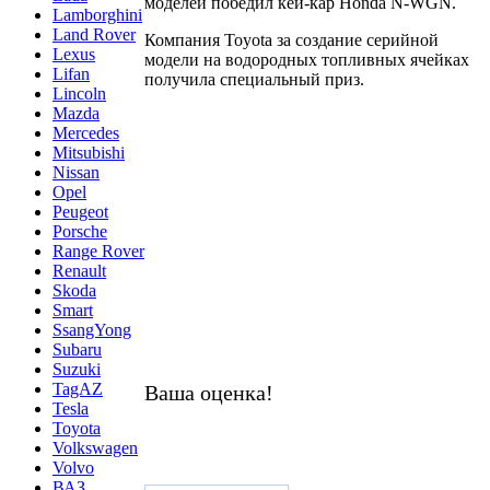
моделей победил кей-кар Honda N-WGN.
Lamborghini
Land Rover
Компания Toyota за создание серийной
Lexus
модели на водородных топливных ячейках
Lifan
получила специальный приз.
Lincoln
Mazda
Mercedes
Mitsubishi
Nissan
Opel
Peugeot
Porsche
Range Rover
Renault
Skoda
Smart
SsangYong
Subaru
Suzuki
TagAZ
Ваша оценка!
Tesla
Toyota
Volkswagen
Volvo
ВАЗ