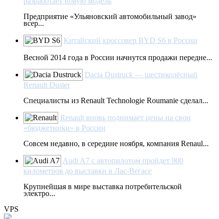
разработает новую модель
Предприятие «Ульяновский автомобильный завод»
всер...
Китайский кроссовер BYD S6 в России
Весной 2014 года в России начнутся продажи передне...
Dacia Dustruck — шестиколёсный
Renault Duster
Специалисты из Renault Technologie Roumanie сделал...
Renault вновь поднимает цены на свои
«бюджетники» в России
Совсем недавно, в середине ноября, компания Renaul...
Audi A7 с автопилотом пройдет 900
километров до выставки в Лас-Вегасе
Крупнейшая в мире выставка потребительской
электро...
VPS