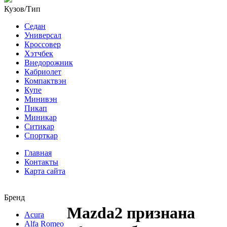
Кузов/Тип
Седан
Универсал
Кроссовер
Хэтчбек
Внедорожник
Кабриолет
Компактвэн
Купе
Минивэн
Пикап
Миникар
Ситикар
Спорткар
Главная
Контакты
Карта сайта
Бренд
Mazda2 признана
Acura
Alfa Romeo