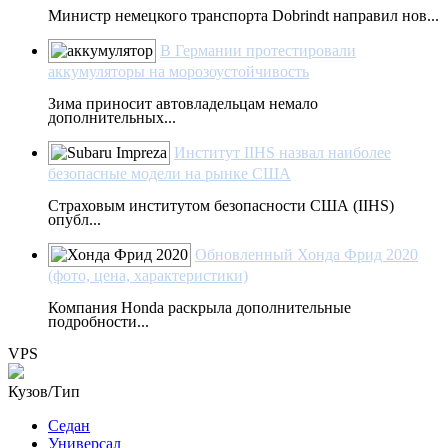
Министр немецкого транспорта Dobrindt направил нов...
В Германии протестировали
аккумуляторы на морозоустойчивость
Зима приносит автовладельцам немало
дополнительных...
Институт IIHS назвал наиболее
безопасные модели на рынке США
Страховым институтом безопасности США (IIHS)
опубл...
Обновленный Хонда Фрид 2020
(фото, цена, характеристики)
Компания Honda раскрыла дополнительные
подробности...
VPS
Кузов/Тип
Седан
Универсал