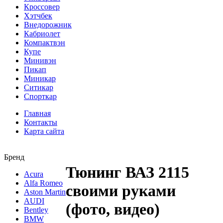
Кроссовер
Хэтчбек
Внедорожник
Кабриолет
Компактвэн
Купе
Минивэн
Пикап
Миникар
Ситикар
Спорткар
Главная
Контакты
Карта сайта
Бренд
Тюнинг ВАЗ 2115
Acura
Alfa Romeo
своими руками
Aston Martin
AUDI
(фото, видео)
Bentley
BMW