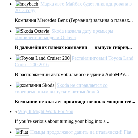
Марка авто Майбах будет ликвидирована в
2013 году
Компания Mercedes-Benz (Германия) заявила о планах...
Skoda назвала дату премьеры
обновленной модели Octavia
В дальнейших планах компании — выпуск гибрид...
Рестайлинговый Toyota Land
Cruiser 200 2016
В распоряжении автомобильного издания AutoMPV...
Skoda не справляется со
своевременным выпуском автомобилей
Компании не хватает производственных мощностей...
Why It Might Work For You
If you’re serious about turning your blog into a ...
Немцы продолжают давить на итальянский Fiat