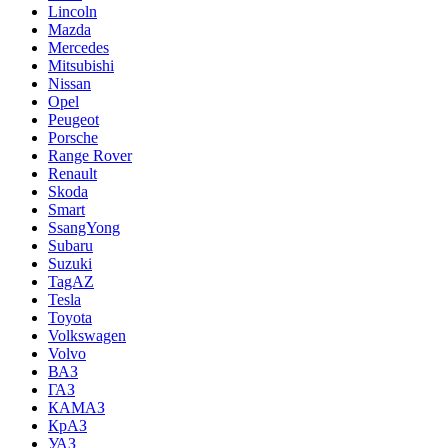
Lincoln
Mazda
Mercedes
Mitsubishi
Nissan
Opel
Peugeot
Porsche
Range Rover
Renault
Skoda
Smart
SsangYong
Subaru
Suzuki
TagAZ
Tesla
Toyota
Volkswagen
Volvo
ВАЗ
ГАЗ
КАМАЗ
КрАЗ
УАЗ