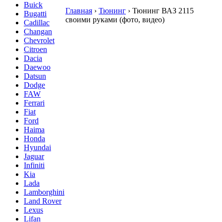
Buick
Главная
›
Тюнинг
›
Тюнинг ВАЗ 2115
Bugatti
своими руками (фото, видео)
Cadillac
Changan
Chevrolet
Citroen
Dacia
Daewoo
Datsun
Dodge
FAW
Ferrari
Fiat
Ford
Haima
Honda
Hyundai
Jaguar
Infiniti
Kia
Lada
Lamborghini
Land Rover
Lexus
Lifan