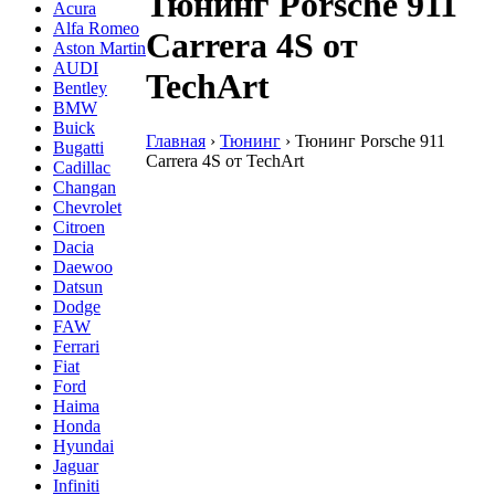
Тюнинг Porsche 911
Acura
Alfa Romeo
Carrera 4S от
Aston Martin
AUDI
TechArt
Bentley
BMW
Buick
Главная
›
Тюнинг
›
Тюнинг Porsche 911
Bugatti
Carrera 4S от TechArt
Cadillac
Changan
Chevrolet
Citroen
Dacia
Daewoo
Datsun
Dodge
FAW
Ferrari
Fiat
Ford
Haima
Honda
Hyundai
Jaguar
Infiniti