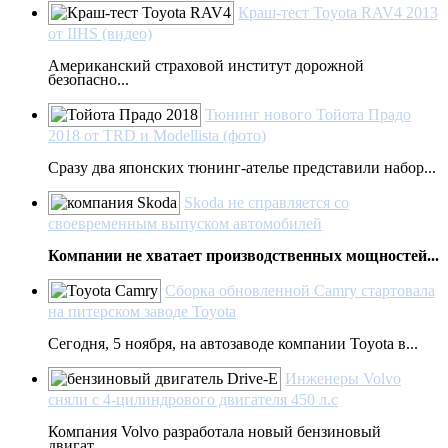
Краш-тест Toyota RAV4 2013
от IIHS (видео)
Американский страховой институт дорожной
безопасно...
Тюнинг нового Тойота Прадо
2018 от TRD и Modellista (фото)
Сразу два японских тюнинг-ателье представили набор...
Skoda не справляется со
своевременным выпуском автомобилей
Компании не хватает производственных мощностей...
Сборка обновленной Camry стартовала
на питерском заводе Toyota
Сегодня, 5 ноября, на автозаводе компании Toyota в...
Инженеры Volvo
сняли с 4-цилиндрового двигателя 450 л.с
Компания Volvo разработала новый бензиновый
двигат...