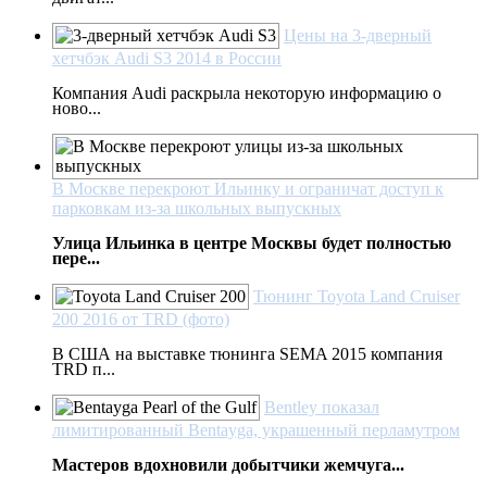
Цены на 3-дверный
хетчбэк Audi S3 2014 в России
Компания Audi раскрыла некоторую информацию о
ново...
В Москве перекроют Ильинку и ограничат доступ к
парковкам из-за школьных выпускных
Улица Ильинка в центре Москвы будет полностью
пере...
Тюнинг Toyota Land Cruiser
200 2016 от TRD (фото)
В США на выставке тюнинга SEMA 2015 компания
TRD п...
Bentley показал
лимитированный Bentayga, украшенный перламутром
Мастеров вдохновили добытчики жемчуга...