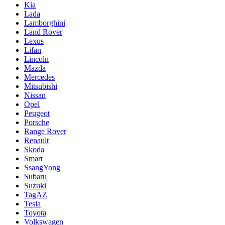
Kia
Lada
Lamborghini
Land Rover
Lexus
Lifan
Lincoln
Mazda
Mercedes
Mitsubishi
Nissan
Opel
Peugeot
Porsche
Range Rover
Renault
Skoda
Smart
SsangYong
Subaru
Suzuki
TagAZ
Tesla
Toyota
Volkswagen