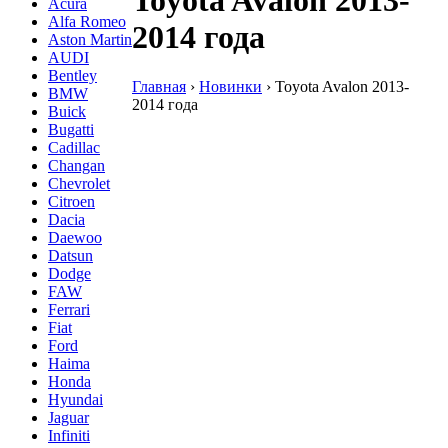
Toyota Avalon 2013-
Acura
Alfa Romeo
2014 года
Aston Martin
AUDI
Bentley
Главная
›
Новинки
›
Toyota Avalon 2013-
BMW
2014 года
Buick
Bugatti
Cadillac
Changan
Chevrolet
Citroen
Dacia
Daewoo
Datsun
Dodge
FAW
Ferrari
Fiat
Ford
Haima
Honda
Hyundai
Jaguar
Infiniti