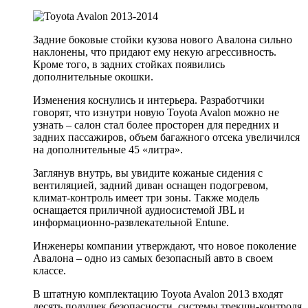
Задние боковые стойки кузова нового Авалона сильно
наклонены, что придают ему некую агрессивность.
Кроме того, в задних стойках появились
дополнительные окошки.
Изменения коснулись и интерьера. Разработчики
говорят, что изнутри новую Toyota Avalon можно не
узнать – салон стал более просторен для передних и
задних пассажиров, объем багажного отсека увеличился
на дополнительные 45 «литра».
Заглянув внутрь, вы увидите кожаные сидения с
вентиляцией, задний диван оснащен подогревом,
климат-контроль имеет три зоны. Также модель
оснащается приличной аудиосистемой JBL и
информационно-развлекательной Entune.
Инженеры компании утверждают, что новое поколение
Авалона – одно из самых безопасный авто в своем
классе.
В штатную комплектацию Toyota Avalon 2013 входят
десять подушек безопасности, системы трекшн-контроля