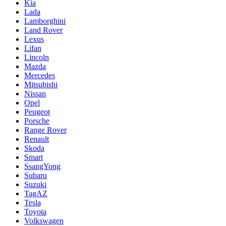
Kia
Lada
Lamborghini
Land Rover
Lexus
Lifan
Lincoln
Mazda
Mercedes
Mitsubishi
Nissan
Opel
Peugeot
Porsche
Range Rover
Renault
Skoda
Smart
SsangYong
Subaru
Suzuki
TagAZ
Tesla
Toyota
Volkswagen