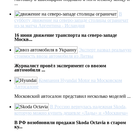
...
В
субботу движение на северо-западе столицы ограничат
из-за матча Аргентина - Исландия
16 июня движение транспорта на северо-западе
Москв...
Эксперт назвал реальную
стоимость ввоза автомобиля из Литвы
Журналист провёл эксперимент со ввозом
автомобиля ...
Компания Hyundai Motor на Московском
Автосалоне
Московский автосалон представил несколько моделей ...
В Россию вернулась надежная Skoda,
которую можно купить дешевле «Лады» и «Москвича»
В РФ возобновили продажи Skoda Octavia в старом
ку...