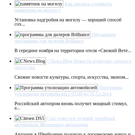
Как снизить стоимость
памятника на могилу?
Установка надгробия на могилу — хороший способ
сох...
Обучающие
программы для дилеров Brilliance
В середине ноября на территории отеля «Свежий Вете...
CNews.Blog Новости культуры, спорта и
искусства
Свежие новости культуры, спорта, искусства, эконом...
Программа
утилизации автомобилей с 01.09 по 31.12.2014
Российский автопром вновь получит мощный стимул,
а...
Стал известен лучший серийный
автомобиль Женевского автосалона
Автошоу в Швейцарии подошло к логическому концу и