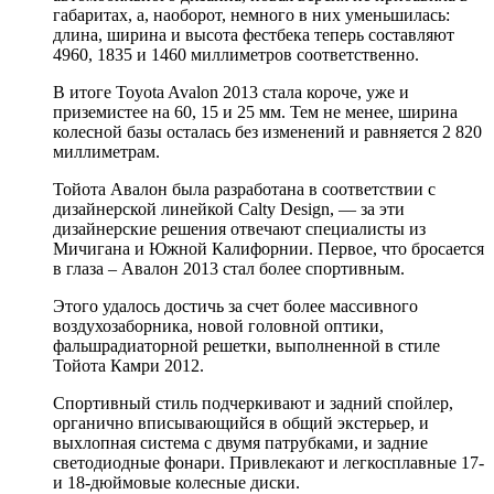
габаритах, а, наоборот, немного в них уменьшилась:
длина, ширина и высота фестбека теперь составляют
4960, 1835 и 1460 миллиметров соответственно.
В итоге Toyota Avalon 2013 стала короче, уже и
приземистее на 60, 15 и 25 мм. Тем не менее, ширина
колесной базы осталась без изменений и равняется 2 820
миллиметрам.
Тойота Авалон была разработана в соответствии с
дизайнерской линейкой Cаlty Design, — за эти
дизайнерские решения отвечают специалисты из
Мичигана и Южной Калифорнии. Первое, что бросается
в глаза – Авалон 2013 стал более спортивным.
Этого удалось достичь за счет более массивного
воздухозаборника, новой головной оптики,
фальшрадиаторной решетки, выполненной в стиле
Тойота Камри 2012.
Спортивный стиль подчеркивают и задний спойлер,
органично вписывающийся в общий экстерьер, и
выхлопная система с двумя патрубками, и задние
светодиодные фонари. Привлекают и легкосплавные 17-
и 18-дюймовые колесные диски.