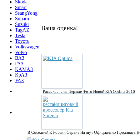
Skoda
Smart
SsangYong
Subaru
Suzuki
Ваша оценка!
TagAZ
Tesla
Toyota
Volkswagen
Volvo
ВАЗ
ГАЗ
КАМАЗ
КрАЗ
УАЗ
Рассекречены Первые Фото Новой KIA Optima 2016
В Соседней К России Стране Начнут Официально Продавать Но