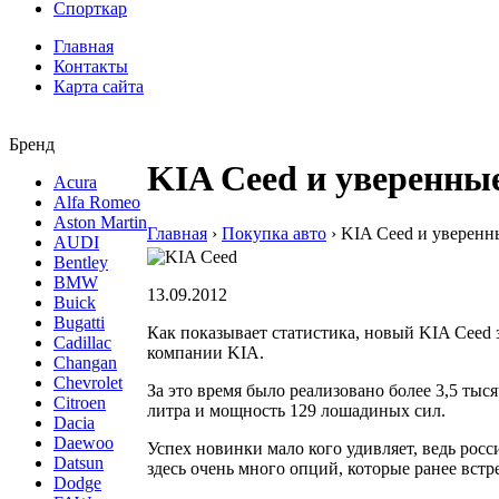
Спорткар
Главная
Контакты
Карта сайта
Бренд
KIA Ceed и уверенны
Acura
Alfa Romeo
Aston Martin
Главная
›
Покупка авто
›
KIA Ceed и уверенн
AUDI
Bentley
BMW
13.09.2012
Buick
Bugatti
Как показывает статистика, новый KIA Ceed 
Cadillac
компании KIA.
Changan
Chevrolet
За это время было реализовано более 3,5 тыс
Citroen
литра и мощность 129 лошадиных сил.
Dacia
Daewoo
Успех новинки мало кого удивляет, ведь рос
Datsun
здесь очень много опций, которые ранее встре
Dodge