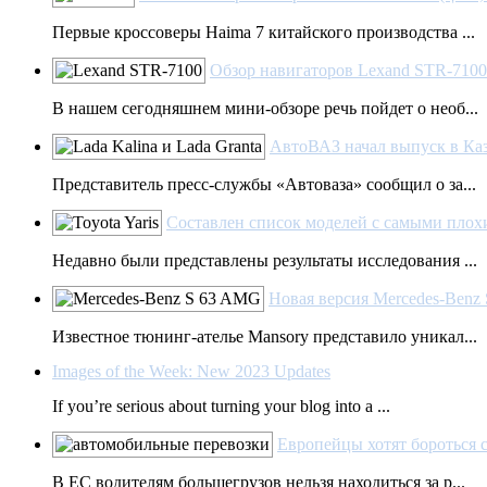
Первые кроссоверы Haima 7 китайского производства ...
Обзор навигаторов Lexand STR-71
В нашем сегодняшнем мини-обзоре речь пойдет о необ...
АвтоВАЗ начал выпуск в Каза
Представитель пресс-службы «Автоваза» сообщил о за...
Составлен список моделей с самыми плохи
Недавно были представлены результаты исследования ...
Новая версия Mercedes-Benz
Известное тюнинг-ателье Mansory представило уникал...
Images of the Week: New 2023 Updates
If you’re serious about turning your blog into a ...
Европейцы хотят бороться 
В ЕС водителям большегрузов нельзя находиться за р...