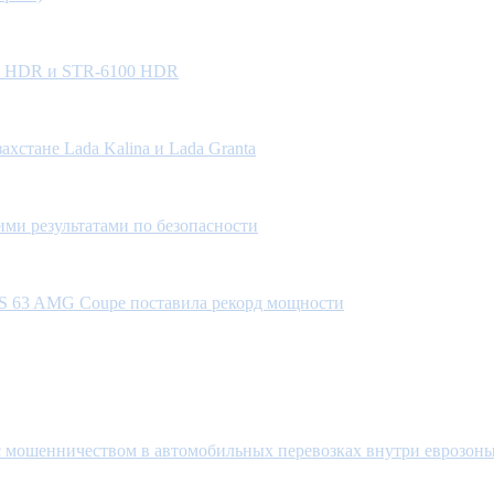
00 HDR и STR-6100 HDR
хстане Lada Kalina и Lada Granta
ми результатами по безопасности
 S 63 AMG Coupe поставила рекорд мощности
с мошенничеством в автомобильных перевозках внутри еврозон