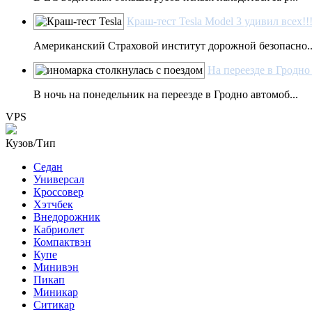
Краш-тест Tesla Model 3 удивил всех!!!
Американский Страховой институт дорожной безопасно..
На переезде в Гродно
В ночь на понедельник на переезде в Гродно автомоб...
VPS
Кузов/Тип
Седан
Универсал
Кроссовер
Хэтчбек
Внедорожник
Кабриолет
Компактвэн
Купе
Минивэн
Пикап
Миникар
Ситикар