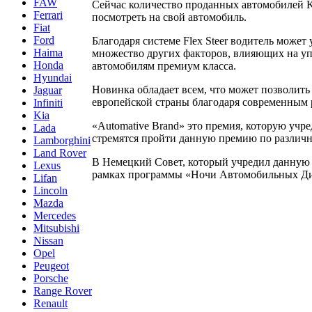
FAW
Сейчас количество проданных автомобилей KI
Ferrari
посмотреть на свой автомобиль.
Fiat
Ford
Благодаря системе Flex Steer водитель может
Haima
множество других факторов, влияющих на уп
Honda
автомобилям премиум класса.
Hyundai
Новинка обладает всем, что может позволит
Jaguar
европейской страны благодаря современным 
Infiniti
Kia
«Automative Brand» это премия, которую учре
Lada
стремятся пройти данную премию по различн
Lamborghini
Land Rover
В Немецкий Совет, который учредил данную 
Lexus
рамках программы «Ночи Автомобильных Ди
Lifan
Lincoln
Mazda
Mercedes
Mitsubishi
Nissan
Opel
Peugeot
Porsche
Range Rover
Renault