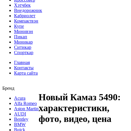
Хэтчбек
Внедорожник
Кабриолет
Компактвэн
Купе
Минивэн
Пикап
Миникар
Ситикар
Спорткар
Главная
Контакты
Карта сайта
Бренд
Новый Камаз 5490:
Acura
Alfa Romeo
характеристики,
Aston Martin
AUDI
фото, видео, цена
Bentley
BMW
Buick