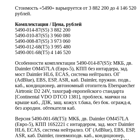
Стоимость «5490» варьируется от 3 882 200 до 4 146 520
рублей.
Комплектация / Цена, рублей
5490-014-87(S5) 3 882 200
5490-010-87(S5) 3 960 080
5490-008-87(S5) 3 973 060
5490-012-68(Т5) 3 995 480
5490-001-68(Т5) 4 146 520
Особенности комплектации 5490-014-87(S5): МКБ, дв.
Daimler OM457LA (Евро-5), КПП без интардера, зад.
мост Daimler HL6, ECAS, система нейтрализ. ОГ
(AdBlue), EBS, ESP, ASR, каб. Daimler, пружин. подв..
каб., кондиционер, автономный отопитель Eberspaecher
Airtronic D2 24V, тахограф европейского стандарта
[Continental VDO DTCO 1381], проблеск. маячки на
крыше каб., ДЗК, защ. кожух т.бака, без бок. огражд-я,
без аэродин. обтекателя каб.
Версия 5490-001-68(Т5): МКБ, дв. Daimler OM457LA
(Евро-5), КПП 16S2221 с интардером, зад. мост Daimler
HL6, ECAS, система нейтрализ. ОГ (AdBlue), EBS, ESP,
ASR, каб. Daimler, пневмоподв. каб., кондиционер,