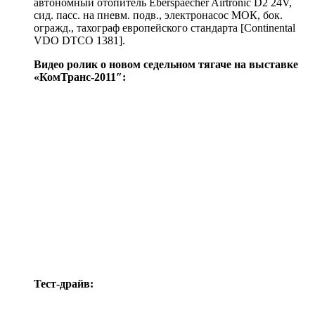
автономный отопитель Eberspaecher Airtronic D2 24V,
сид. пасс. на пневм. подв., электронасос МОК, бок.
огражд., тахограф европейского стандарта [Continental
VDO DTCO 1381].
Видео ролик о новом седельном тягаче на выставке
«КомТранс-2011″:
Тест-драйв: