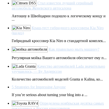
Стал известен лучший серийный
автомобиль Женевского автосалона
Автошоу в Швейцарии подошло к логическому концу и
...
Краш-тест гибридного кроссовера Kia Niro
(видео)
Гибридный кроссовер Kia Niro в стандартной комплек...
Как правильно мыть машину?
Регулярная мойка Вашего автомобиля обеспечит ему п...
Качество автомобилей Lada значительно
улучшилось, — Бу Андерссон
Количество автомобилей моделей Granta и Kalina, ко...
5 Strategies for Impressing Anyone
If you’re serious about turning your blog into a ...
Определена ноябрьская десятка самых
покупаемых в России кроссоверов