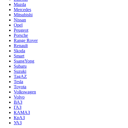
Mazda
Mercedes
Mitsubishi
Nissan
Opel
Peugeot
Porsche
Range Rover
Renault
Skoda
Smart
SsangYong
Subaru
Suzuki
TagAZ
Tesla
Toyota
Volkswagen
Volvo
ВАЗ
ГАЗ
КАМАЗ
КрАЗ
УАЗ