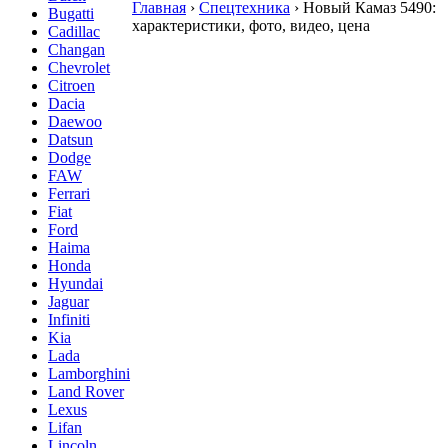
Главная
›
Спецтехника
›
Новый Камаз 5490:
Bugatti
характеристики, фото, видео, цена
Cadillac
Changan
Chevrolet
Citroen
Dacia
Daewoo
Datsun
Dodge
FAW
Ferrari
Fiat
Ford
Haima
Honda
Hyundai
Jaguar
Infiniti
Kia
Lada
Lamborghini
Land Rover
Lexus
Lifan
Lincoln