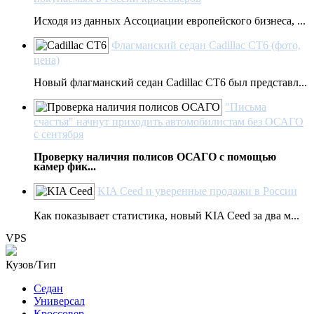
Исходя из данных Ассоциации европейского бизнеса, ...
Флагманский седан Cadillac CT6 (фото,
цена)
Новый флагманский седан Cadillac CT6 был представл...
"Письма
счастья" начнут приходить автомобилистам без ОСАГО
с сентября
Проверку наличия полисов ОСАГО с помощью
камер фик...
KIA Ceed и уверенные продажи в России
Как показывает статистика, новый KIA Ceed за два м...
VPS
Кузов/Тип
Седан
Универсал
Кроссовер