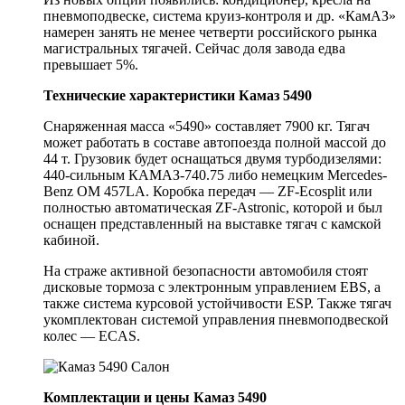
пневмоподвеске, система круиз-контроля и др. «КамАЗ»
намерен занять не менее четверти российского рынка
магистральных тягачей. Сейчас доля завода едва
превышает 5%.
Технические характеристики Камаз 5490
Снаряженная масса «5490» составляет 7900 кг. Тягач
может работать в составе автопоезда полной массой до
44 т. Грузовик будет оснащаться двумя турбодизелями:
440-сильным КАМАЗ-740.75 либо немецким Mercedes-
Benz OM 457LA. Коробка передач — ZF-Ecosplit или
полностью автоматическая ZF-Astronic, которой и был
оснащен представленный на выставке тягач с камской
кабиной.
На страже активной безопасности автомобиля стоят
дисковые тормоза с электронным управлением EBS, а
также система курсовой устойчивости ESP. Также тягач
укомплектован системой управления пневмоподвеской
колес — ECAS.
Комплектации и цены Камаз 5490