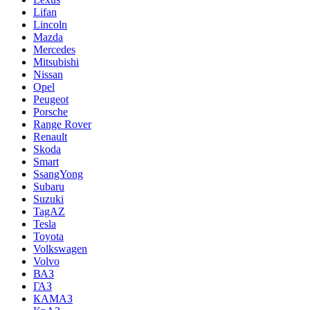
Lifan
Lincoln
Mazda
Mercedes
Mitsubishi
Nissan
Opel
Peugeot
Porsche
Range Rover
Renault
Skoda
Smart
SsangYong
Subaru
Suzuki
TagAZ
Tesla
Toyota
Volkswagen
Volvo
ВАЗ
ГАЗ
КАМАЗ