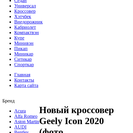
Седан
Универсал
Кроссовер
Хэтчбек
Внедорожник
Кабриолет
Компактвэн
Купе
Минивэн
Пикап
Миникар
Ситикар
Спорткар
Главная
Контакты
Карта сайта
Бренд
Новый кроссовер
Acura
Alfa Romeo
Geely Icon 2020
Aston Martin
AUDI
(фото,
Bentley