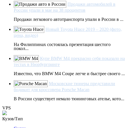
Продажи автомобилей в
России упали в мае на 38 процентов
Продажи легкового автотранспорта упали в России в ...
Новый Toyota Hiace 2019 – 2020 (фото,
цена, видео)
На Филиппинах состоялась презентация шестого
покол...
Купе BMW M4 прекрасно себя показало на
тестах в Нюрбургринге
Известно, что BMW M4 Coupe легче и быстрее своего ...
Московские тюнеры представили
бодикит для кроссовера Porsche Macan
В России существует немало тюнинговых ателье, кото...
VPS
Кузов/Тип