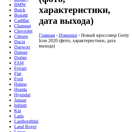
BMW
характеристики,
Buick
Bugatti
дата выхода)
Cadillac
Changan
Chevrolet
Главная
›
Новинки
›
Новый кроссовер Geely
Citroen
Icon 2020 (фото, характеристики, дата
Dacia
выхода)
Daewoo
Datsun
Dodge
FAW
Ferrari
Fiat
Ford
Haima
Honda
Hyundai
Jaguar
Infiniti
Kia
Lada
Lamborghini
Land Rover
Lexus