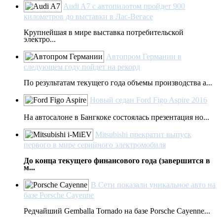
Audi A7 с автопилотом пройдет 900
километров до выставки в Лас-Вегасе
Крупнейшая в мире выставка потребительской
электро...
Автопром Германии в
следующем году пойдет на рекорд
По результатам текущего года объемы производства а...
Новый седан Ford Figo Aspire 2016
На автосалоне в Бангкоке состоялась презентация но...
Mitsubishi прекратит выпуск
первого в мире серийного электромобиля
До конца текущего финансового года (завершится в
м...
В Сети показали уникальное авто на
базе Porsche Cayenne
Редчайший Gemballa Tornado на базе Porsche Cayennе...