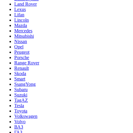
Land Rover
Lexus
Lifan
Lincoln
Mazda
Mercedes
Mitsubishi
Nissan
Opel
Peugeot
Porsche
Range Rover
Renault
Skoda
Smart
SsangYong
Subaru
Suzuki
TagAZ
Tesla
Toyota
Volkswagen
Volvo
ВАЗ
ГАЗ