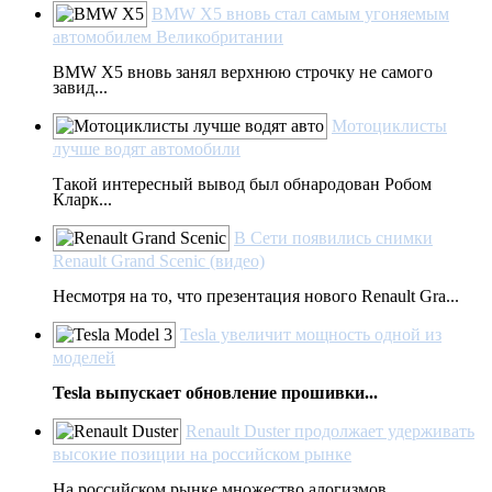
BMW X5 вновь стал самым угоняемым
автомобилем Великобритании
BMW X5 вновь занял верхнюю строчку не самого
завид...
Мотоциклисты
лучше водят автомобили
Такой интересный вывод был обнародован Робом
Кларк...
В Сети появились снимки
Renault Grand Scenic (видео)
Несмотря на то, что презентация нового Renault Gra...
Tesla увеличит мощность одной из
моделей
Tesla выпускает обновление прошивки...
Renault Duster продолжает удерживать
высокие позиции на российском рынке
На российском рынке множество алогизмов...