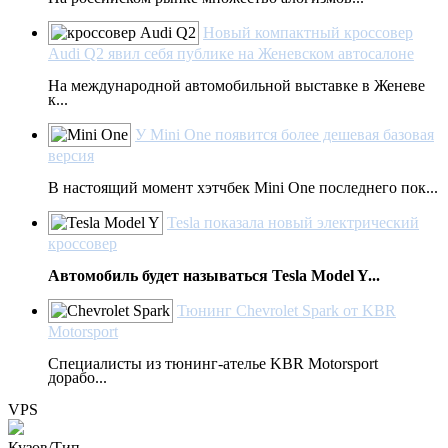
Новый компактный кроссовер
Audi Q2 явил себя публике на Женевском автосалоне
На международной автомобильной выставке в Женеве
к...
У Mini One появится более дешевая базовая
версия
В настоящий момент хэтчбек Mini One последнего пок...
Tesla показала новый электрический
кроссовер
Автомобиль будет называться Tesla Model Y...
Тюнинг Chevrolet Spark от KBR
Motorsport
Специалисты из тюнинг-ателье KBR Motorsport
дорабо...
VPS
Кузов/Тип