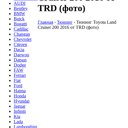
AUDI
TRD (фото)
Bentley
BMW
Buick
Главная
›
Тюнинг
›
Тюнинг Toyota Land
Bugatti
Cruiser 200 2016 от TRD (фото)
Cadillac
Changan
Chevrolet
Citroen
Dacia
Daewoo
Datsun
Dodge
FAW
Ferrari
Fiat
Ford
Haima
Honda
Hyundai
Jaguar
Infiniti
Kia
Lada
Lamborghini