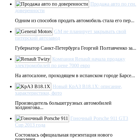
Продажа авто по ген.
доверенности
Одним из способов продать автомобиль стала его пер...
GM не планирует закрывать свой
питерский автозавод
Губернатор Санкт-Петербурга Георгий Полтавченко за...
Компания Renault начала продажу
электромобилей по цене 7000 евро
На автосалоне, проходящем в испанском городе Барсе...
Новый КрАЗ В18.1Х: описание,
характеристики, фото
Производитель большегрузных автомобилей
холдингова...
Гоночный Porsche 911 GT3
Cup 2013 года
Состоялась официальная презентация нового
поколени...