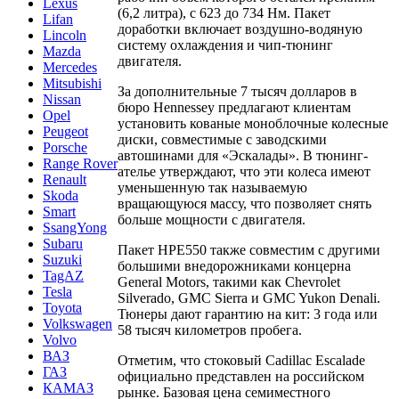
Lexus
(6,2 литра), с 623 до 734 Нм. Пакет
Lifan
доработки включает воздушно-водяную
Lincoln
систему охлаждения и чип-тюнинг
Mazda
двигателя.
Mercedes
Mitsubishi
За дополнительные 7 тысяч долларов в
Nissan
бюро Hennessey предлагают клиентам
Opel
установить кованые моноблочные колесные
Peugeot
диски, совместимые с заводскими
Porsche
автошинами для «Эскалады». В тюнинг-
Range Rover
ателье утверждают, что эти колеса имеют
Renault
уменьшенную так называемую
Skoda
вращающуюся массу, что позволяет снять
Smart
больше мощности с двигателя.
SsangYong
Subaru
Пакет HPE550 также совместим с другими
Suzuki
большими внедорожниками концерна
TagAZ
General Motors, такими как Chevrolet
Tesla
Silverado, GMC Sierra и GMC Yukon Denali.
Toyota
Тюнеры дают гарантию на кит: 3 года или
Volkswagen
58 тысяч километров пробега.
Volvo
ВАЗ
Отметим, что стоковый Cadillac Escalade
ГАЗ
официально представлен на российском
КАМАЗ
рынке. Базовая цена семиместного