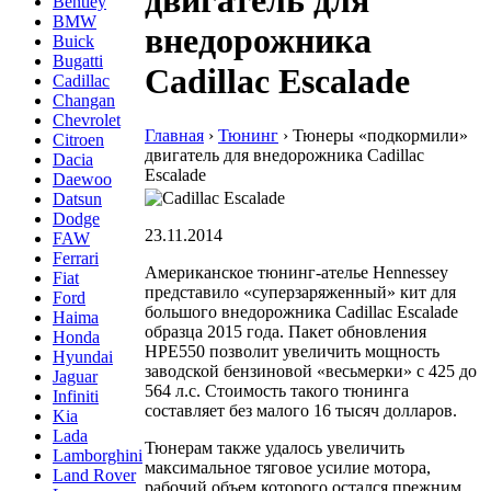
двигатель для
Bentley
BMW
внедорожника
Buick
Bugatti
Cadillac Escalade
Cadillac
Changan
Chevrolet
Главная
›
Тюнинг
›
Тюнеры «подкормили»
Citroen
двигатель для внедорожника Cadillac
Dacia
Escalade
Daewoo
Datsun
Dodge
23.11.2014
FAW
Ferrari
Американское тюнинг-ателье Hennessey
Fiat
представило «суперзаряженный» кит для
Ford
большого внедорожника Cadillac Escalade
Haima
образца 2015 года. Пакет обновления
Honda
HPE550 позволит увеличить мощность
Hyundai
заводской бензиновой «весьмерки» с 425 до
Jaguar
564 л.с. Стоимость такого тюнинга
Infiniti
составляет без малого 16 тысяч долларов.
Kia
Lada
Тюнерам также удалось увеличить
Lamborghini
максимальное тяговое усилие мотора,
Land Rover
рабочий объем которого остался прежним