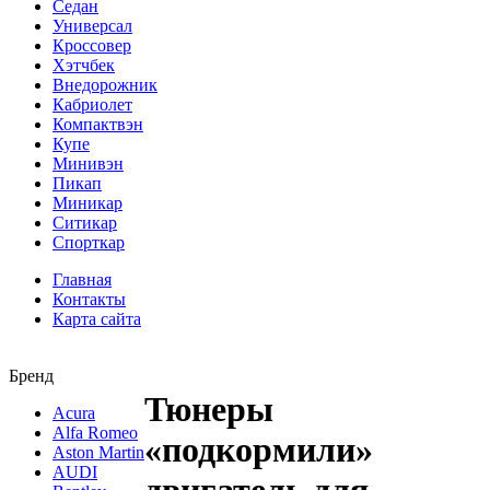
Седан
Универсал
Кроссовер
Хэтчбек
Внедорожник
Кабриолет
Компактвэн
Купе
Минивэн
Пикап
Миникар
Ситикар
Спорткар
Главная
Контакты
Карта сайта
Бренд
Тюнеры
Acura
Alfa Romeo
«подкормили»
Aston Martin
AUDI