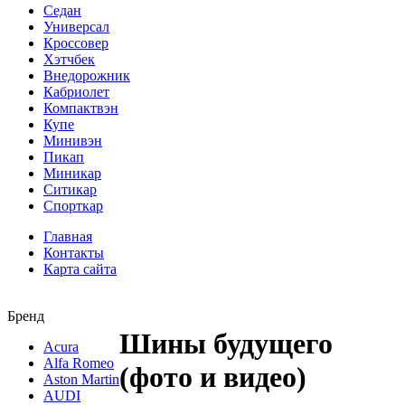
Седан
Универсал
Кроссовер
Хэтчбек
Внедорожник
Кабриолет
Компактвэн
Купе
Минивэн
Пикап
Миникар
Ситикар
Спорткар
Главная
Контакты
Карта сайта
Бренд
Шины будущего
Acura
Alfa Romeo
(фото и видео)
Aston Martin
AUDI