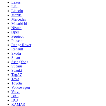
Lexus
Lifan
Lincoln
Mazda
Mercedes
Mitsubishi
Nissan
Opel
Peugeot
Porsche
Range Rover
Renault
Skoda
Smart
SsangYong
Subaru
Suzuki
TagAZ
Tesla
Toyota
Volkswagen
Volvo
ВАЗ
ГАЗ
КАМАЗ