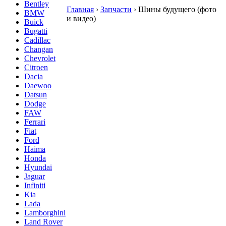
Bentley
Главная
›
Запчасти
›
Шины будущего (фото
BMW
и видео)
Buick
Bugatti
Cadillac
Changan
Chevrolet
Citroen
Dacia
Daewoo
Datsun
Dodge
FAW
Ferrari
Fiat
Ford
Haima
Honda
Hyundai
Jaguar
Infiniti
Kia
Lada
Lamborghini
Land Rover