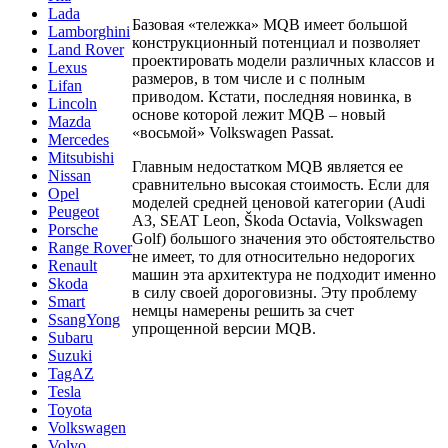
Lada
Базовая «тележка» MQB имеет большой
Lamborghini
конструкционный потенциал и позволяет
Land Rover
проектировать модели различных классов и
Lexus
размеров, в том числе и с полным
Lifan
приводом. Кстати, последняя новинка, в
Lincoln
основе которой лежит MQB – новый
Mazda
«восьмой» Volkswagen Passat.
Mercedes
Mitsubishi
Главным недостатком MQB является ее
Nissan
сравнительно высокая стоимость. Если для
Opel
моделей средней ценовой категории (Audi
Peugeot
A3, SEAT Leon, Škoda Octavia, Volkswagen
Porsche
Golf) большого значения это обстоятельство
Range Rover
не имеет, то для относительно недорогих
Renault
машин эта архитектура не подходит именно
Skoda
в силу своей дороговизны. Эту проблему
Smart
немцы намерены решить за счет
SsangYong
упрощенной версии MQB.
Subaru
Suzuki
TagAZ
Tesla
Toyota
Volkswagen
Volvo