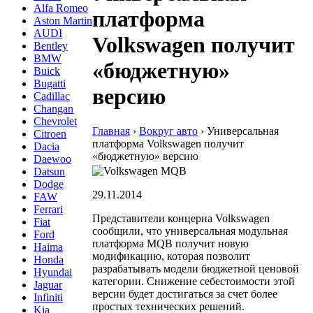
Alfa Romeo
платформа
Aston Martin
AUDI
Volkswagen получит
Bentley
BMW
«бюджетную»
Buick
Bugatti
версию
Cadillac
Changan
Chevrolet
Главная
›
Вокруг авто
›
Универсальная
Citroen
платформа Volkswagen получит
Dacia
«бюджетную» версию
Daewoo
Datsun
Dodge
29.11.2014
FAW
Ferrari
Представители концерна Volkswagen
Fiat
сообщили, что универсальная модульная
Ford
платформа MQB получит новую
Haima
модификацию, которая позволит
Honda
разрабатывать модели бюджетной ценовой
Hyundai
категории. Снижение себестоимости этой
Jaguar
версии будет достигаться за счет более
Infiniti
простых технических решений.
Kia