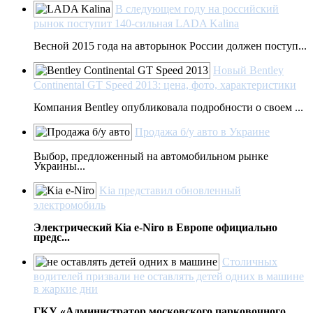
В следующем году на российский
рынок поступит 140-сильная LADA Kalina
Весной 2015 года на авторынок России должен поступ...
Новый Bentley
Continental GT Speed 2013: цена, фото, характеристики
Компания Bentley опубликовала подробности о своем ...
Продажа б/у авто в Украине
Выбор, предложенный на автомобильном рынке
Украины...
Kia представил обновленный
электромобиль
Электрический Kia e-Niro в Европе официально
предс...
Столичных
водителей призвали не оставлять детей одних в машине
в жаркие дни
ГКУ «Администратор московского парковочного