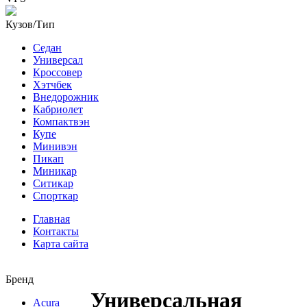
Кузов/Тип
Седан
Универсал
Кроссовер
Хэтчбек
Внедорожник
Кабриолет
Компактвэн
Купе
Минивэн
Пикап
Миникар
Ситикар
Спорткар
Главная
Контакты
Карта сайта
Бренд
Универсальная
Acura