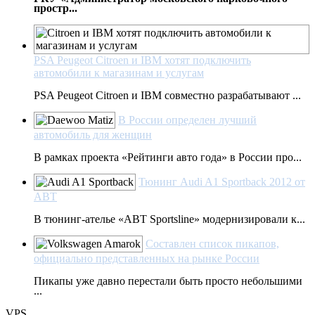
простр...
PSA Peugeot Citroen и IBM хотят подключить
автомобили к магазинам и услугам
PSA Peugeot Citroen и IBM совместно разрабатывают ...
В России определен лучший
автомобиль для женщин
В рамках проекта «Рейтинги авто года» в России про...
Тюнинг Audi A1 Sportback 2012 от
ABT
В тюнинг-ателье «ABT Sportsline» модернизировали к...
Составлен список пикапов,
официально представленных на рынке России
Пикапы уже давно перестали быть просто небольшими
...
VPS