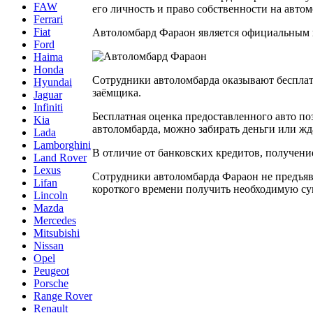
FAW
его личность и право собственности на автом
Ferrari
Fiat
Автоломбард Фараон является официальным ю
Ford
Haima
Honda
Сотрудники автоломбарда оказывают бесплат
Hyundai
заёмщика.
Jaguar
Infiniti
Бесплатная оценка предоставленного авто по
Kia
автоломбарда, можно забирать деньги или жд
Lada
Lamborghini
В отличие от банковских кредитов, получени
Land Rover
Lexus
Сотрудники автоломбарда Фараон не предъяв
Lifan
короткого времени получить необходимую су
Lincoln
Mazda
Mercedes
Mitsubishi
Nissan
Opel
Peugeot
Porsche
Range Rover
Renault