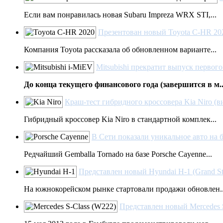
Если вам понравилась новая Subaru Impreza WRX STI,...
Презентован новый Toyota C-HR 2020
Компания Toyota рассказала об обновленном варианте...
Mitsubishi прекратит выпуск первог
До конца текущего финансового года (завершится в м..
Краш-тест гибридного кроссовера Kia Niro (в
Гибридный кроссовер Kia Niro в стандартной комплек...
В Сети показали уникальное авто на б
Редчайший Gemballa Tornado на базе Porsche Cayennе...
Представлен новый Hyundai H-1 (Grand Sta
На южнокорейском рынке стартовали продажи обновлен..
Представлен новый Mercedes 