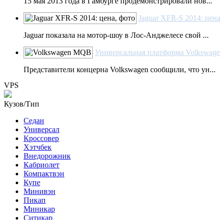
15 мая 2013 года в Гамбурге продемонстрировали нов...
Jaguar XFR-S 2014: цен
Jaguar показала на мотор-шоу в Лос-Анджелесе свой ...
Универсальная платформа Volkswag
Представители концерна Volkswagen сообщили, что ун...
VPS
Кузов/Тип
Седан
Универсал
Кроссовер
Хэтчбек
Внедорожник
Кабриолет
Компактвэн
Купе
Минивэн
Пикап
Миникар
Ситикар