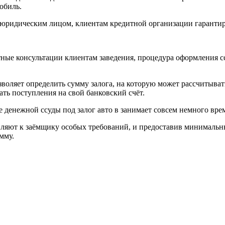
обиль.
ридическим лицом, клиентам кредитной организации гарантиров
ные консультации клиентам заведения, процедура оформления с
зволяет определить сумму залога, на которую может рассчитыва
ать поступления на свой банковский счёт.
е денежной ссуды под залог авто в занимает совсем немного вре
ляют к заёмщику особых требований, и предоставив минимальны
мму.