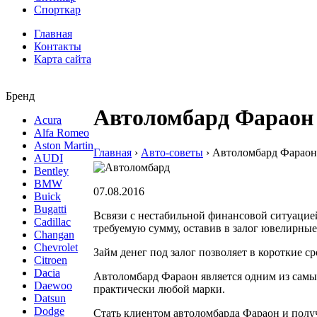
Спорткар
Главная
Контакты
Карта сайта
Бренд
Автоломбард Фараон
Acura
Alfa Romeo
Aston Martin
Главная
›
Авто-советы
›
Автоломбард Фарао
AUDI
Bentley
BMW
07.08.2016
Buick
Bugatti
Всвязи с нестабильной финансовой ситуацией
Cadillac
требуемую сумму, оставив в залог ювелирные
Changan
Chevrolet
Займ денег под залог позволяет в короткие 
Citroen
Dacia
Автоломбард Фараон является одним из самы
Daewoo
практически любой марки.
Datsun
Dodge
Стать клиентом автоломбарда Фараон и пол