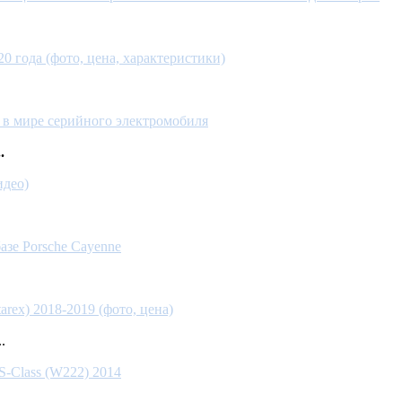
 года (фото, цена, характеристики)
о в мире серийного электромобиля
.
идео)
азе Porsche Cayenne
rex) 2018-2019 (фото, цена)
.
S-Class (W222) 2014