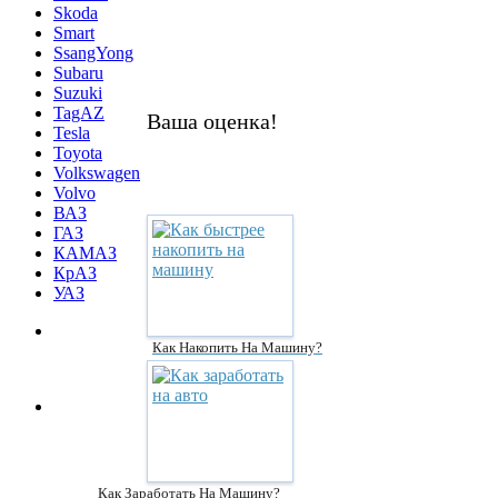
Skoda
Smart
SsangYong
Subaru
Suzuki
TagAZ
Ваша оценка!
Tesla
Toyota
Volkswagen
Volvo
ВАЗ
ГАЗ
КАМАЗ
КрАЗ
УАЗ
Как Накопить На Машину?
Как Заработать На Машину?