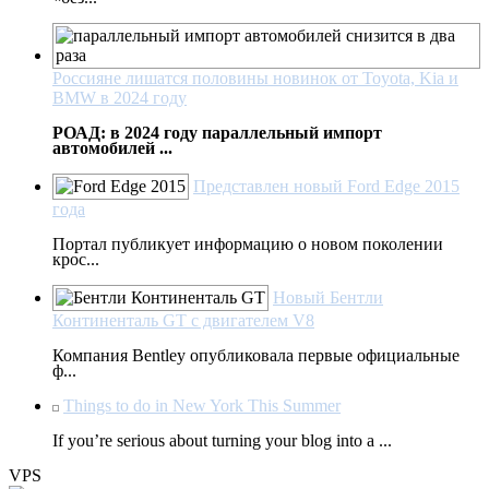
Россияне лишатся половины новинок от Toyota, Kia и
BMW в 2024 году
РОАД: в 2024 году параллельный импорт
автомобилей ...
Представлен новый Ford Edge 2015
года
Портал публикует информацию о новом поколении
крос...
Новый Бентли
Континенталь GT с двигателем V8
Компания Bentley опубликовала первые официальные
ф...
Things to do in New York This Summer
If you’re serious about turning your blog into a ...
VPS