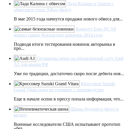
Лада Калина и Гранта с
обвесом в стиле XRay (фото)
В мае 2015 года начнутся продажи нового обвеса для...
Комитет Euro NCAP
назвал самые безопасные новинки 2014 года
Подводя итоги тестирования новинок авторынка в
про...
Оглашены цены на обновленный хэтч Audi
A1 для рынка РФ
Уже по традиции, достаточно скоро после дебюта нов...
Кроссовер Suzuki
Grand Vitara пока не снимают с производства
Еще в начале осени в прессу попала информация, что...
Шины будущего (фото и
видео)
Военные исследователи США испытывают прототип
«без...