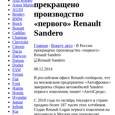
Alfa Romeo
прекращено
Aston Martin
AUDI
производство
Bentley
BMW
«первого» Renault
Buick
Bugatti
Sandero
Cadillac
Changan
Chevrolet
Главная
›
Вокруг авто
›
В России
Citroen
прекращено производство «первого»
Dacia
Renault Sandero
Daewoo
Datsun
Dodge
08.12.2014
FAW
Ferrari
В российском офисе Renault сообщили, что
Fiat
на московском предприятии «Автофромос»
Ford
завершена сборка автомобилей Sandero
Haima
первого поколения, пишет «АвтоСреда».
Honda
Hyundai
С 2010 года по октябрь текущего в стране
Jaguar
продано более 187 тысяч этих хэтчбеков.
Infiniti
Седан Renault Logan первого поколения на
Kia
автозаводе в Москве еще производят.