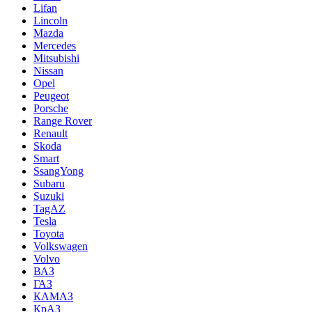
Lifan
Lincoln
Mazda
Mercedes
Mitsubishi
Nissan
Opel
Peugeot
Porsche
Range Rover
Renault
Skoda
Smart
SsangYong
Subaru
Suzuki
TagAZ
Tesla
Toyota
Volkswagen
Volvo
ВАЗ
ГАЗ
КАМАЗ
КрАЗ