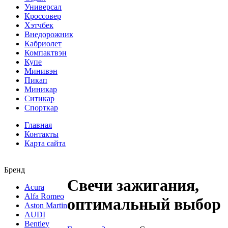
Универсал
Кроссовер
Хэтчбек
Внедорожник
Кабриолет
Компактвэн
Купе
Минивэн
Пикап
Миникар
Ситикар
Спорткар
Главная
Контакты
Карта сайта
Бренд
Свечи зажигания,
Acura
Alfa Romeo
оптимальный выбор
Aston Martin
AUDI
Bentley