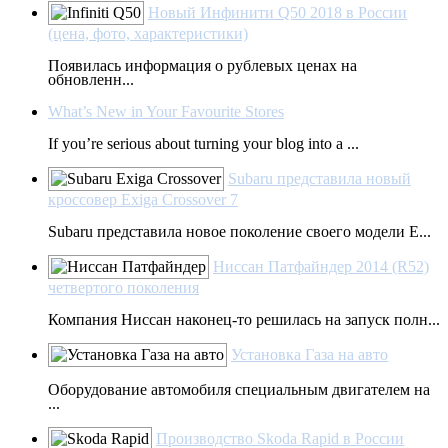
Новый Инфинити Q50 2018 в России
(цена, фото, характеристики)
Появилась информация о рублевых ценах на
обновленн...
What’s New in Your Favourite Stores
If you’re serious about turning your blog into a ...
Subaru представила новый
кроссовер Exiga Crossover 7
Subaru представила новое поколение своего модели E...
Ниссан Патфайндер 2014 (R52)
четвертого поколения
Компания Ниссан наконец-то решилась на запуск полн...
Установка Газа на авто
Оборудование автомобиля специальным двигателем на
...
Производство Skoda Rapid в России