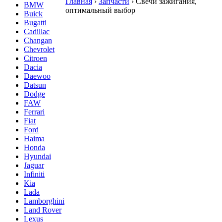
Главная
›
Запчасти
›
Свечи зажигания,
BMW
оптимальный выбор
Buick
Bugatti
Cadillac
Changan
Chevrolet
Citroen
Dacia
Daewoo
Datsun
Dodge
FAW
Ferrari
Fiat
Ford
Haima
Honda
Hyundai
Jaguar
Infiniti
Kia
Lada
Lamborghini
Land Rover
Lexus