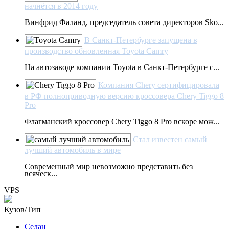
начнётся в 2014 году
Винфрид Фаланд, председатель совета директоров Sko...
В Санкт-Петербурге запущена в
производство обновленная Toyota Camry
На автозаводе компании Toyota в Санкт-Петербурге с...
Компания Chery сертифицировала
в РФ полноприводную версию кроссовера Chery Tiggo 8
Pro
Флагманский кроссовер Chery Tiggo 8 Pro вскоре мож...
Стал известен самый
лучший автомобиль в мире
Современный мир невозможно представить без
всяческ...
VPS
Кузов/Тип
Седан