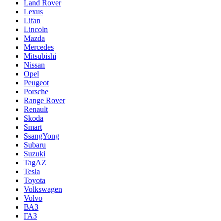
Land Rover
Lexus
Lifan
Lincoln
Mazda
Mercedes
Mitsubishi
Nissan
Opel
Peugeot
Porsche
Range Rover
Renault
Skoda
Smart
SsangYong
Subaru
Suzuki
TagAZ
Tesla
Toyota
Volkswagen
Volvo
ВАЗ
ГАЗ