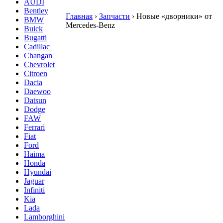
AUDI
Bentley
Главная
›
Запчасти
›
Новые «дворники» от
BMW
Mercedes-Benz
Buick
Bugatti
Cadillac
Changan
Chevrolet
Citroen
Dacia
Daewoo
Datsun
Dodge
FAW
Ferrari
Fiat
Ford
Haima
Honda
Hyundai
Jaguar
Infiniti
Kia
Lada
Lamborghini