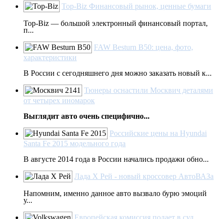
Top-Biz Финансовый рынок, ценные бумаги
Top-Biz — большой электронный финансовый портал,
п...
FAW Besturn B50: цена, фото,
характеристики
В России с сегодняшнего дня можно заказать новый к...
Тюнеры оснастили Москвич деталями
от четырех иномарок
Выглядит авто очень специфично...
Российские цены на Hyundai
Santa Fe 2015 модельного года
В августе 2014 года в России начались продажи обно...
Лада Х Рей - новый кроссовер АвтоВАЗа
Напомним, именно данное авто вызвало бурю эмоций
у...
Европейская комиссия подает в суд