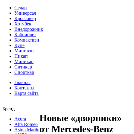
Седан
Универсал
Кроссовер
Хэтчбек
Внедорожник
Кабриолет
Компактвэн
Купе
Минивэн
Пикап
Миникар
Ситикар
Спорткар
Главная
Контакты
Карта сайта
Бренд
Новые «дворники»
Acura
Alfa Romeo
от Mercedes-Benz
Aston Martin