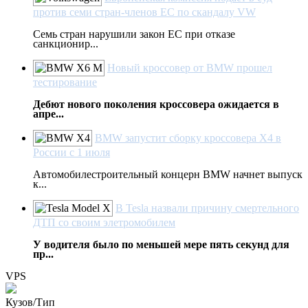
против семи стран-членов ЕС по скандалу VW
Семь стран нарушили закон ЕС при отказе
санкционир...
Новый кроссовер от BMW прошел
тестирование
Дебют нового поколения кроссовера ожидается в
апре...
BMW запустит сборку кроссовера X4 в
России с 1 июля
Автомобилестроительный концерн BMW начнет выпуск
к...
В Tesla назвали причину смертельного
ДТП со своим элетромобилем
У водителя было по меньшей мере пять секунд для
пр...
VPS
Кузов/Тип