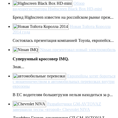
Обзор
видеорегистратора Highscreen Black Box HD-mini
Бренд Highscreen известен на российском рынке преж...
Новая Тойота Королла
2014 года
Состоялась презентация компанией Toyota, европейск...
Nissan презентовал новый электромобиль
Суперумный кроссовер IMQ.
Знак...
Европейцы хотят бороться
с мошенничеством в автомобильных перевозках внутри
еврозоны
В ЕС водителям большегрузов нельзя находиться за р...
Разработчики GM-AVTOVAZ
завершили тесты «второй» Chevrolet NIVA
Джеффри Гловер, гендиректор СП GM-AVTOVAZ,