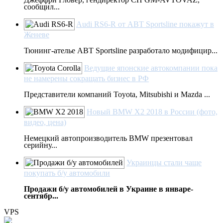
сообщил...
Audi RS6-R от ABT Sportsline покажут в
Женеве
Тюнинг-ателье ABT Sportsline разработало модифицир...
Ведущие японские автокомпании пока
не намерены сокращать бизнес в РФ
Представители компаний Toyota, Mitsubishi и Mazda ...
Новый BMW X2 2018 в России (фото,
видео, цена)
Немецкий автопроизводитель BMW презентовал
серийну...
Украинцы стали чаще
покупать б/у автомобили
Продажи б/у автомобилей в Украине в январе-
сентябр...
VPS