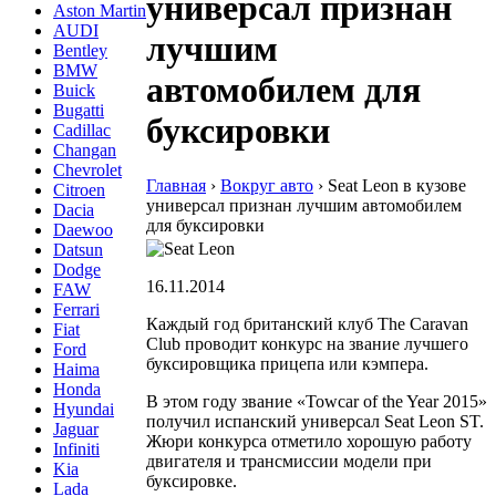
универсал признан
Aston Martin
AUDI
лучшим
Bentley
BMW
автомобилем для
Buick
Bugatti
буксировки
Cadillac
Changan
Chevrolet
Главная
›
Вокруг авто
›
Seat Leon в кузове
Citroen
универсал признан лучшим автомобилем
Dacia
для буксировки
Daewoo
Datsun
Dodge
16.11.2014
FAW
Ferrari
Каждый год британский клуб The Caravan
Fiat
Club проводит конкурс на звание лучшего
Ford
буксировщика прицепа или кэмпера.
Haima
Honda
В этом году звание «Towcar of the Year 2015»
Hyundai
получил испанский универсал Seat Leon ST.
Jaguar
Жюри конкурса отметило хорошую работу
Infiniti
двигателя и трансмиссии модели при
Kia
буксировке.
Lada