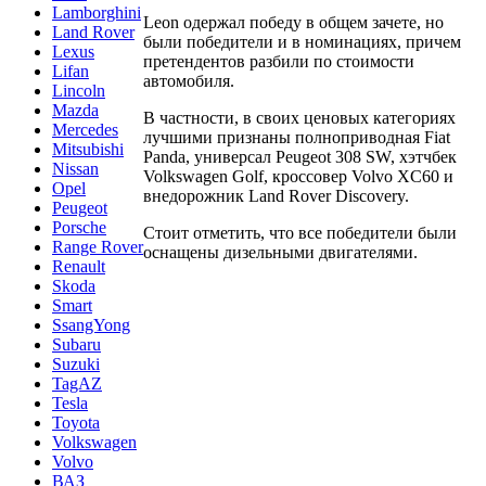
Lamborghini
Leon одержал победу в общем зачете, но
Land Rover
были победители и в номинациях, причем
Lexus
претендентов разбили по стоимости
Lifan
автомобиля.
Lincoln
Mazda
В частности, в своих ценовых категориях
Mercedes
лучшими признаны полноприводная Fiat
Mitsubishi
Panda, универсал Peugeot 308 SW, хэтчбек
Nissan
Volkswagen Golf, кроссовер Volvo XC60 и
Opel
внедорожник Land Rover Discovery.
Peugeot
Porsche
Стоит отметить, что все победители были
Range Rover
оснащены дизельными двигателями.
Renault
Skoda
Smart
SsangYong
Subaru
Suzuki
TagAZ
Tesla
Toyota
Volkswagen
Volvo
ВАЗ