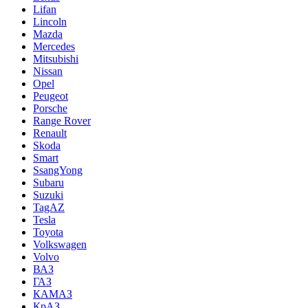
Lifan
Lincoln
Mazda
Mercedes
Mitsubishi
Nissan
Opel
Peugeot
Porsche
Range Rover
Renault
Skoda
Smart
SsangYong
Subaru
Suzuki
TagAZ
Tesla
Toyota
Volkswagen
Volvo
ВАЗ
ГАЗ
КАМАЗ
КрАЗ