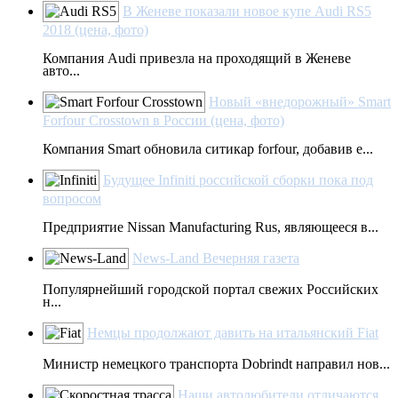
В Женеве показали новое купе Audi RS5
2018 (цена, фото)
Компания Audi привезла на проходящий в Женеве
авто...
Новый «внедорожный» Smart
Forfour Crosstown в России (цена, фото)
Компания Smart обновила ситикар forfour, добавив е...
Будущее Infiniti российской сборки пока под
вопросом
Предприятие Nissan Manufacturing Rus, являющееся в...
News-Land Вечерняя газета
Популярнейший городской портал свежих Российских
н...
Немцы продолжают давить на итальянский Fiat
Министр немецкого транспорта Dobrindt направил нов...
Наши автолюбители отличаются