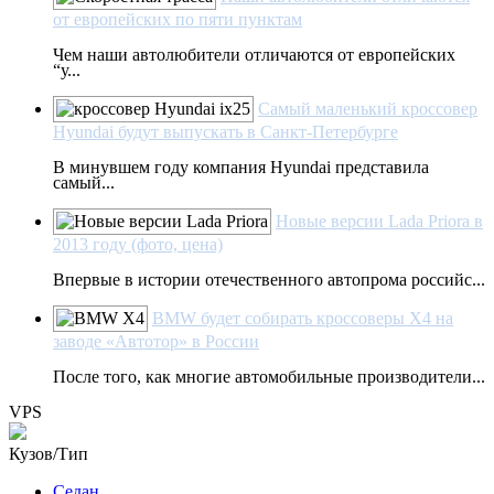
от европейских по пяти пунктам
Чем наши автолюбители отличаются от европейских
“у...
Самый маленький кроссовер
Hyundai будут выпускать в Санкт-Петербурге
В минувшем году компания Hyundai представила
самый...
Новые версии Lada Priora в
2013 году (фото, цена)
Впервые в истории отечественного автопрома российс...
BMW будет собирать кроссоверы X4 на
заводе «Автотор» в России
После того, как многие автомобильные производители...
VPS
Кузов/Тип
Седан