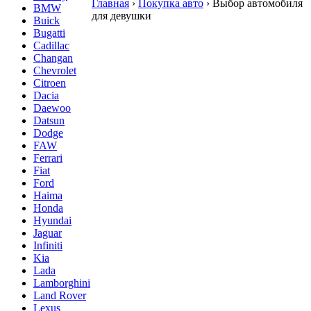
Главная
›
Покупка авто
›
Выбор автомобиля
BMW
для девушки
Buick
Bugatti
Cadillac
Changan
Chevrolet
Citroen
Dacia
Daewoo
Datsun
Dodge
FAW
Ferrari
Fiat
Ford
Haima
Honda
Hyundai
Jaguar
Infiniti
Kia
Lada
Lamborghini
Land Rover
Lexus