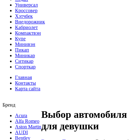
Универсал
Кроссовер
Хэтчбек
Внедорожник
Кабриолет
Компактвэн
Купе
Минивэн
Пикап
Миникар
Ситикар
Спорткар
Главная
Контакты
Карта сайта
Бренд
Выбор автомобиля
Acura
Alfa Romeo
для девушки
Aston Martin
AUDI
Bentley