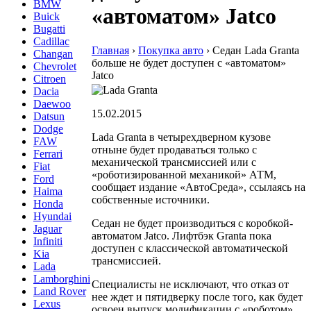
BMW
«автоматом» Jatco
Buick
Bugatti
Cadillac
Главная
›
Покупка авто
›
Седан Lada Granta
Changan
больше не будет доступен с «автоматом»
Chevrolet
Jatco
Citroen
Dacia
Daewoo
15.02.2015
Datsun
Dodge
Lada Granta в четырехдверном кузове
FAW
отныне будет продаваться только с
Ferrari
механической трансмиссией или с
Fiat
«роботизированной механикой» АТМ,
Ford
сообщает издание «АвтоСреда», ссылаясь на
Haima
собственные источники.
Honda
Hyundai
Седан не будет производиться с коробкой-
Jaguar
автоматом Jatco. Лифтбэк Granta пока
Infiniti
доступен с классической автоматической
Kia
трансмиссией.
Lada
Lamborghini
Специалисты не исключают, что отказ от
Land Rover
нее ждет и пятидверку после того, как будет
Lexus
освоен выпуск модификации с «роботом».