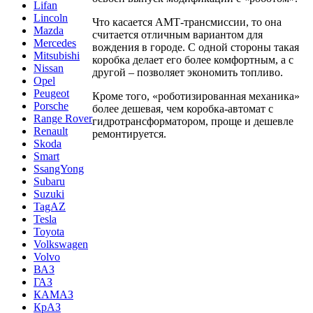
Lifan
Lincoln
Что касается АМТ-трансмиссии, то она
Mazda
считается отличным вариантом для
Mercedes
вождения в городе. С одной стороны такая
Mitsubishi
коробка делает его более комфортным, а с
Nissan
другой – позволяет экономить топливо.
Opel
Peugeot
Кроме того, «роботизированная механика»
Porsche
более дешевая, чем коробка-автомат с
Range Rover
гидротрансформатором, проще и дешевле
Renault
ремонтируется.
Skoda
Smart
SsangYong
Subaru
Suzuki
TagAZ
Tesla
Toyota
Volkswagen
Volvo
ВАЗ
ГАЗ
КАМАЗ
КрАЗ