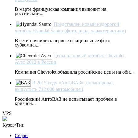
В марте французская компания выводит на
российский...
Представлен новый недорогой
хэтчбек Hyundai Santro (фото, цена, характеристики)
В сети появились первые официальные фото
субкомпак...
Цены на новый хэтчбек Chevrolet
Aveo 2012 в России
Компания Chevrolet объявила российские цены на обн...
В 2015 году «АвтоВАЗ» запланировал
выпустить 712 000 автомобилей
Российский АвтоВАЗ не испытывает проблем в
кризисн...
VPS
Кузов/Тип
Седан