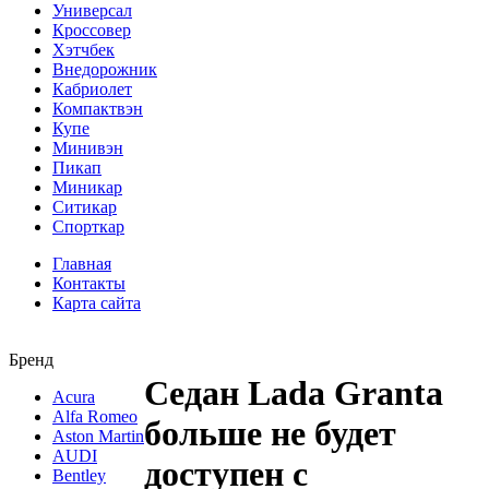
Универсал
Кроссовер
Хэтчбек
Внедорожник
Кабриолет
Компактвэн
Купе
Минивэн
Пикап
Миникар
Ситикар
Спорткар
Главная
Контакты
Карта сайта
Бренд
Седан Lada Granta
Acura
Alfa Romeo
больше не будет
Aston Martin
AUDI
доступен с
Bentley