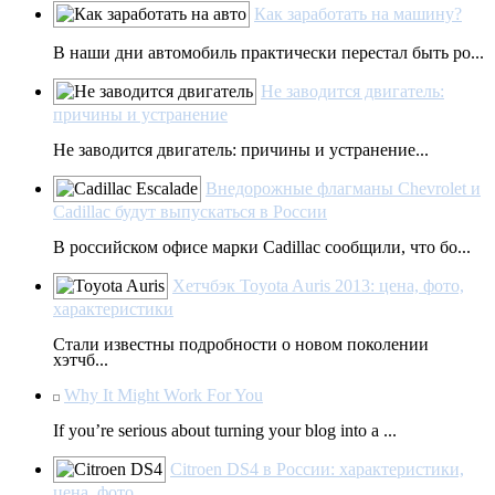
Как заработать на машину?
В наши дни автомобиль практически перестал быть ро...
Не заводится двигатель:
причины и устранение
Не заводится двигатель: причины и устранение...
Внедорожные флагманы Chevrolet и
Cadillac будут выпускаться в России
В российском офисе марки Cadillac сообщили, что бо...
Хетчбэк Toyota Auris 2013: цена, фото,
характеристики
Стали известны подробности о новом поколении
хэтчб...
Why It Might Work For You
If you’re serious about turning your blog into a ...
Citroen DS4 в России: характеристики,
цена, фото