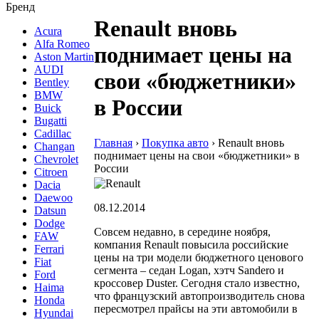
Бренд
Renault вновь
Acura
Alfa Romeo
поднимает цены на
Aston Martin
AUDI
свои «бюджетники»
Bentley
BMW
в России
Buick
Bugatti
Cadillac
Главная
›
Покупка авто
›
Renault вновь
Changan
поднимает цены на свои «бюджетники» в
Chevrolet
России
Citroen
Dacia
Daewoo
08.12.2014
Datsun
Dodge
Совсем недавно, в середине ноября,
FAW
компания Renault повысила российские
Ferrari
цены на три модели бюджетного ценового
Fiat
сегмента – седан Logan, хэтч Sandero и
Ford
кроссовер Duster. Сегодня стало известно,
Haima
что французский автопроизводитель снова
Honda
пересмотрел прайсы на эти автомобили в
Hyundai