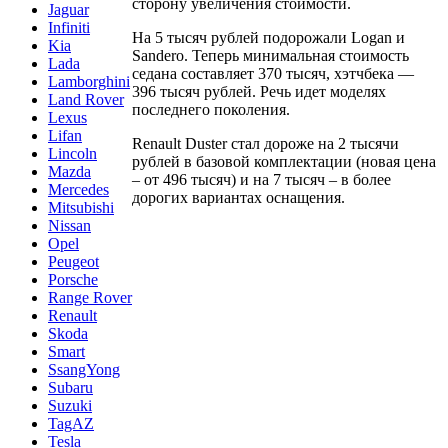
сторону увеличения стоимости.
Jaguar
Infiniti
На 5 тысяч рублей подорожали Logan и
Kia
Sandero. Теперь минимальная стоимость
Lada
седана составляет 370 тысяч, хэтчбека —
Lamborghini
396 тысяч рублей. Речь идет моделях
Land Rover
последнего поколения.
Lexus
Lifan
Renault Duster стал дороже на 2 тысячи
Lincoln
рублей в базовой комплектации (новая цена
Mazda
– от 496 тысяч) и на 7 тысяч – в более
Mercedes
дорогих вариантах оснащения.
Mitsubishi
Nissan
Opel
Peugeot
Porsche
Range Rover
Renault
Skoda
Smart
SsangYong
Subaru
Suzuki
TagAZ
Tesla