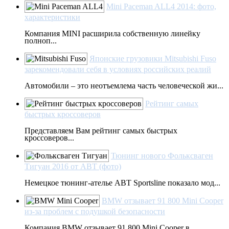
Mini Paceman ALL4 2014: фото,
характеристики
Компания MINI расширила собственную линейку
полноп...
Японские грузовики Mitsubishi Fuso
зарекомендовали себя в условиях российских реалий
Автомобили – это неотъемлема часть человеческой жи...
Рейтинг самых
быстрых кроссоверов
Представляем Вам рейтинг самых быстрых
кроссоверов...
Тюнинг нового Фольксваген
Тигуан 2016 от ABT (фото)
Немецкое тюнинг-ателье ABT Sportsline показало мод...
BMW отзывает 91 800 Mini Cooper
из-за проблем с подушкой безопасности
Компания BMW отзывает 91 800 Mini Cooper в