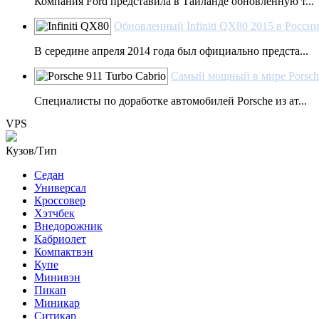
Компания Ford представила в Таиланде обновленную т...
Обновленный Infiniti QX80 2015 в России
В середине апреля 2014 года был официально предста...
Самый мощный в мире Porsche
Специалисты по доработке автомобилей Porsche из ат...
VPS
Кузов/Тип
Седан
Универсал
Кроссовер
Хэтчбек
Внедорожник
Кабриолет
Компактвэн
Купе
Минивэн
Пикап
Миникар
Ситикар