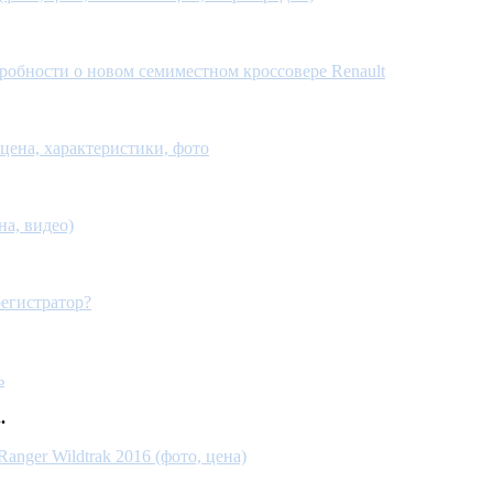
робности о новом семиместном кроссовере Renault
ена, характеристики, фото
на, видео)
регистратор?
ь
.
anger Wildtrak 2016 (фото, цена)