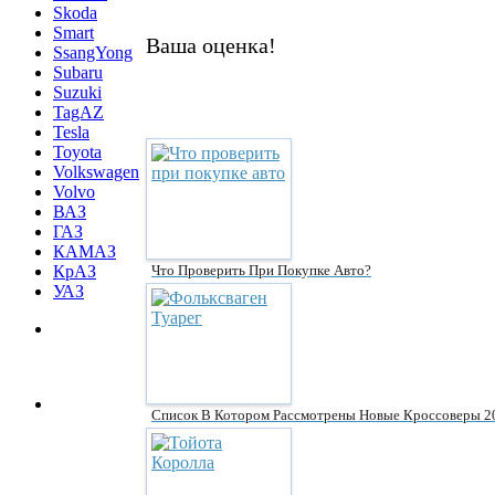
Skoda
Smart
Ваша оценка!
SsangYong
Subaru
Suzuki
TagAZ
Tesla
Toyota
Volkswagen
Volvo
ВАЗ
ГАЗ
КАМАЗ
Что Проверить При Покупке Авто?
КрАЗ
УАЗ
Список В Котором Рассмотрены Новые Кроссоверы 2