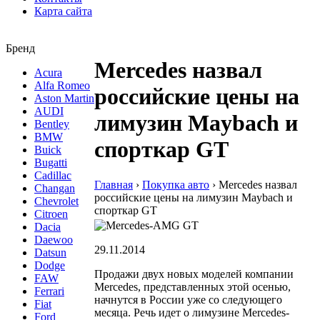
Карта сайта
Бренд
Mercedes назвал
Acura
Alfa Romeo
российские цены на
Aston Martin
AUDI
лимузин Maybach и
Bentley
BMW
спорткар GT
Buick
Bugatti
Cadillac
Главная
›
Покупка авто
›
Mercedes назвал
Changan
российские цены на лимузин Maybach и
Chevrolet
спорткар GT
Citroen
Dacia
Daewoo
29.11.2014
Datsun
Dodge
Продажи двух новых моделей компании
FAW
Mercedes, представленных этой осенью,
Ferrari
начнутся в России уже со следующего
Fiat
месяца. Речь идет о лимузине Mercedes-
Ford