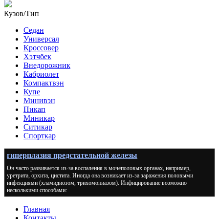
Кузов/Тип
Седан
Универсал
Кроссовер
Хэтчбек
Внедорожник
Кабриолет
Компактвэн
Купе
Минивэн
Пикап
Миникар
Ситикар
Спорткар
гиперплазия предстательной железы
Он часто развивается из-за воспаления в мочеполовых органах, например,
уретрита, орхита, цистита. Иногда она возникает из-за заражения половыми
инфекциями (хламидиозом, трихомониазом). Инфицирование возможно
несколькими способами:
Главная
Контакты