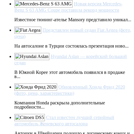
Новая версия Mercedes-
Benz S 63 AMG Coupe поставила рекорд мощности
Известное тюнинг-ателье Mansory представило уникал...
Представлен новый седан Fiat Aegea (фото,
цена)
На автосалоне в Турции состоялась презентация ново...
Hyundai Aslan — корейский большой
седан
В Южной Корее этот автомобиль появился в продаже
в...
Обновленный Хонда Фрид 2020
(фото, цена, характеристики)
Компания Honda раскрыла дополнительные
подробности...
Стал известен лучший серийный
автомобиль Женевского автосалона
Автошоу в Швейцарии подошло к логическому концу и