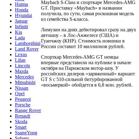
Maybach S-Class и спорткаре Mercedes-AMG
Haima
GT. Приставку «Maybach» в названии
Honda
получила, по сути, самая роскошная модель
Hyundai
из семейства S-класса.
Jaguar
Infiniti
Лимузин на днях дебютировал сразу на двух
Kia
автошоу – в Лос-Анжелесе (США) и
Lada
Гуанчжоу (КНР). Стоимость новинки в
Lamborghini
России составит 10 миллионов рублей.
Land Rover
Lexus
Спорткар Mercedes-AMG GT немцы
Lifan
впервые представили на публике в начале
Lincoln
октября на Парижском мотор-шоу. У
Mazda
российских дилеров «заряженный» вариант
Mercedes
GT S с 510-сильной битурбированной
Mitsubishi
«восьмеркой» обойдется в 6,8 млн. рублей.
Nissan
Opel
Peugeot
Porsche
Range Rover
Renault
Skoda
Smart
SsangYong
Subaru