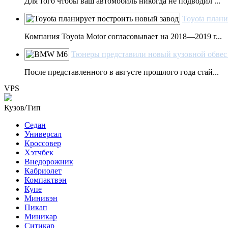
Для того чтобы ваш автомобиль никогда не подводил ...
Toyota плани
Компания Toyota Motor согласовывает на 2018—2019 г...
Тюнеры представили новый кузовной обве
После представленного в августе прошлого года стай...
VPS
Кузов/Тип
Седан
Универсал
Кроссовер
Хэтчбек
Внедорожник
Кабриолет
Компактвэн
Купе
Минивэн
Пикап
Миникар
Ситикар