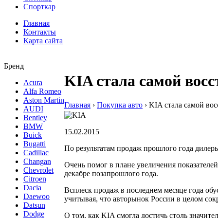
Спорткар
Главная
Контакты
Карта сайта
Бренд
KIA стала самой восс
Acura
Alfa Romeo
Aston Martin
Главная
›
Покупка авто
›
KIA стала самой вос
AUDI
Bentley
BMW
15.02.2015
Buick
Bugatti
По результатам продаж прошлого года дилеры
Cadillac
Changan
Очень помог в плане увеличения показателей
Chevrolet
декабре позапрошлого года.
Citroen
Dacia
Всплеск продаж в последнем месяце года обу
Daewoo
учитывая, что авторынок России в целом со
Datsun
Dodge
О том, как KIA смогла достичь столь значите