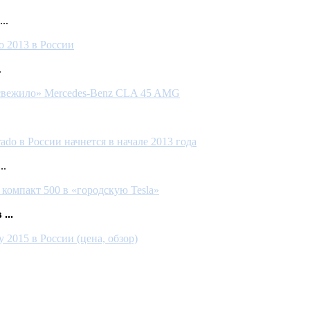
..
o 2013 в России
.
освежило» Mercedes-Benz CLA 45 AMG
rado в России начнется в начале 2013 года
..
 компакт 500 в «городскую Tesla»
...
 2015 в России (цена, обзор)