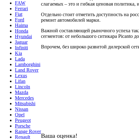
FAW
слагаемых – это и гибкая ценовая политика,
Ferrari
Fiat
Отдельно стоит отметить доступность на рос
Ford
ремонт автомобилей марки.
Haima
Важной составляющей рыночного успеха также
Honda
сегментов: от небольшого ситикара Picanto д
Hyundai
Jaguar
Впрочем, без широко развитой дилерской сет
Infiniti
Kia
Lada
Lamborghini
Land Rover
Lexus
Lifan
Lincoln
Mazda
Mercedes
Mitsubishi
Nissan
Opel
Peugeot
Porsche
Range Rover
Ваша оценка!
Renault