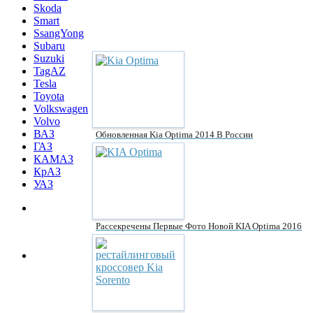
Skoda
Smart
SsangYong
Subaru
Suzuki
TagAZ
Tesla
Toyota
Volkswagen
Volvo
ВАЗ
Обновленная Kia Optima 2014 В России
ГАЗ
КАМАЗ
КрАЗ
УАЗ
Рассекречены Первые Фото Новой KIA Optima 2016