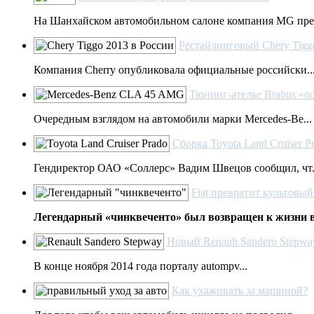
На Шанхайском автомобильном салоне компания MG пре.
Рестайлинговый Chery Tigg
Компания Cherry опубликовала официальные российски..
Тюнинг-ателье Brabus «
Очередным взглядом на автомобили марки Mercedes-Be...
Сборка Toyota Land Cruiser P
Гендиректор ОАО «Соллерс» Вадим Швецов сообщил, чт.
Fiat превратит культовый
Легендарный «чинквеченто» был возвращен к жизни в 
Новый Renault Sandero Stepway
В конце ноября 2014 года порталу autompv...
Как ухаживать за машиной?