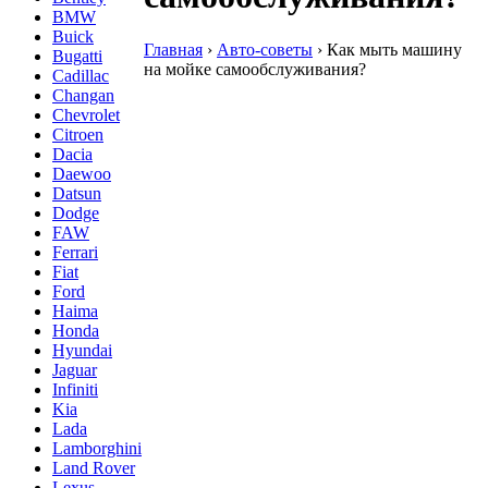
BMW
Buick
Главная
›
Авто-советы
›
Как мыть машину
Bugatti
на мойке самообслуживания?
Cadillac
Changan
Chevrolet
Citroen
Dacia
Daewoo
Datsun
Dodge
FAW
Ferrari
Fiat
Ford
Haima
Honda
Hyundai
Jaguar
Infiniti
Kia
Lada
Lamborghini
Land Rover
Lexus