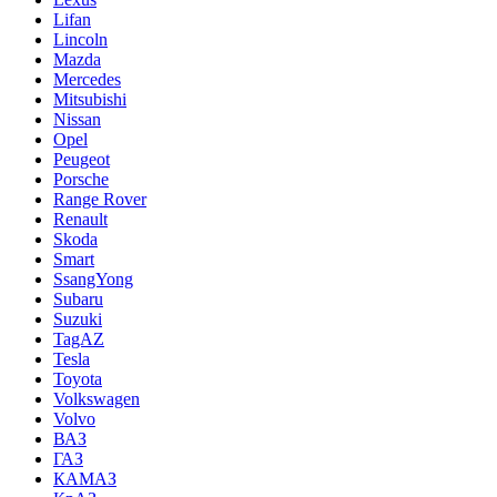
Lifan
Lincoln
Mazda
Mercedes
Mitsubishi
Nissan
Opel
Peugeot
Porsche
Range Rover
Renault
Skoda
Smart
SsangYong
Subaru
Suzuki
TagAZ
Tesla
Toyota
Volkswagen
Volvo
ВАЗ
ГАЗ
КАМАЗ