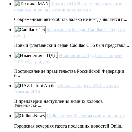
Техника MAN – немецкое качество,
помноженное на высокие технологии
Современный автомобиль далеко не всегда является п...
Флагманский седан Cadillac CT6 (фото,
цена)
Новый флагманский седан Cadillac CT6 был представл...
Изменения в ПДД от 12 апреля
2015 года (видео)
Постановление правительства Российской Федерации
о...
«Зимняя» версия УАЗ Патриот
Арктик 2014
В преддверии наступления зимних холодов
Ульяновски...
Online-News Вечерняя газета новостей
Городская вечерняя газета последних новостей Onlin...