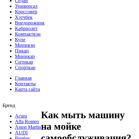
Седан
Универсал
Кроссовер
Хэтчбек
Внедорожник
Кабриолет
Компактвэн
Купе
Минивэн
Пикап
Миникар
Ситикар
Спорткар
Главная
Контакты
Карта сайта
Бренд
Как мыть машину
Acura
Alfa Romeo
на мойке
Aston Martin
AUDI
самообслуживания?
Bentley