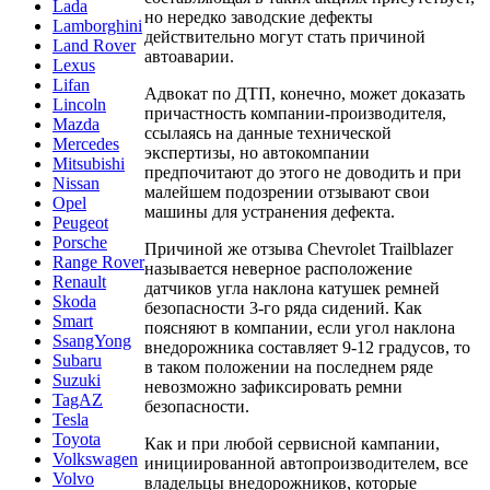
Lada
но нередко заводские дефекты
Lamborghini
действительно могут стать причиной
Land Rover
автоаварии.
Lexus
Lifan
Адвокат по ДТП, конечно, может доказать
Lincoln
причастность компании-производителя,
Mazda
ссылаясь на данные технической
Mercedes
экспертизы, но автокомпании
Mitsubishi
предпочитают до этого не доводить и при
Nissan
малейшем подозрении отзывают свои
Opel
машины для устранения дефекта.
Peugeot
Porsche
Причиной же отзыва Chevrolet Trailblazer
Range Rover
называется неверное расположение
Renault
датчиков угла наклона катушек ремней
Skoda
безопасности 3-го ряда сидений. Как
Smart
поясняют в компании, если угол наклона
SsangYong
внедорожника составляет 9-12 градусов, то
Subaru
в таком положении на последнем ряде
Suzuki
невозможно зафиксировать ремни
TagAZ
безопасности.
Tesla
Toyota
Как и при любой сервисной кампании,
Volkswagen
инициированной автопроизводителем, все
Volvo
владельцы внедорожников, которые