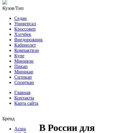
Кузов/Тип
Седан
Универсал
Кроссовер
Хэтчбек
Внедорожник
Кабриолет
Компактвэн
Купе
Минивэн
Пикап
Миникар
Ситикар
Спорткар
Главная
Контакты
Карта сайта
Бренд
В России для
Acura