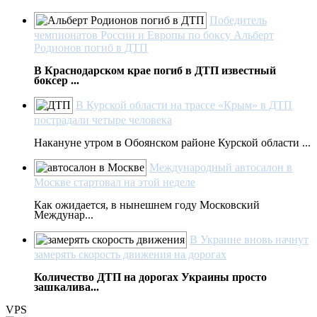
Победитель
чемпионатов России и Европы по боксу Альберт
Родионов погиб в ДТП
В Краснодарском крае погиб в ДТП известный
боксер ...
В Курской области на трассе «Крым» в ДТП
пострадали четыре человека
Накануне утром в Обоянском районе Курской области ...
Международный автосалон в
Москве стартовал на этой неделе
Как ожидается, в нынешнем году Московский
Междунар...
В Украине вновь начнут
замерять скорость движения на дорогах
Количество ДТП на дорогах Украины просто
зашкалива...
VPS