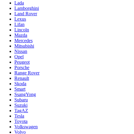
Lada
Lamborghini
Land Rover
Lexus
Lifan
Lincoln
Mazda
Mercedes
Mitsubishi
Nissan
Opel
Peugeot
Porsche
Range Rover
Renault
Skoda
Smart
SsangYong
Subaru
Suzuki
TagAZ
Tesla
Toyota
Volkswagen
Volvo