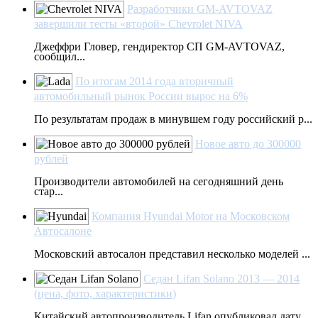
Разработчики GM-AVTOVAZ
завершили тесты «второй» Chevrolet NIVA
Джеффри Гловер, гендиректор СП GM-AVTOVAZ,
сообщил...
По итогам 2014 года вторичный
автомобильный рынок России вырос на 6%
По результатам продаж в минувшем году российский р...
Новое авто до 300000
рублей
Производители автомобилей на сегодняшний день
стар...
Компания Hyundai Motor на Московском
Автосалоне
Московский автосалон представил несколько моделей ...
Седан Lifan Solano 2013 — 2014
(цена, фото, характеристики)
Китайский автопроизводитель Lifan опубликовал дату...