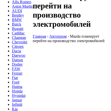
Alfa Romeo
перейти на
Aston Martin
AUDI
производство
Bentley
BMW
электромобилей
Buick
Bugatti
Cadillac
Главная
›
Автопром
›
Mazda планирует
Changan
перейти на производство электромобилей
Chevrolet
Citroen
Dacia
Daewoo
Datsun
Dodge
FAW
Ferrari
Fiat
Ford
Haima
Honda
Hyundai
Jaguar
Infiniti
Kia