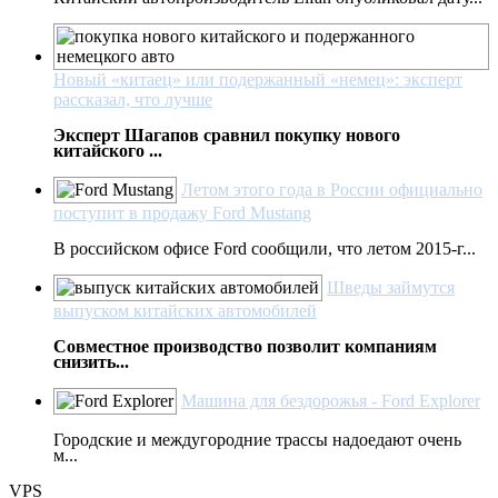
Новый «китаец» или подержанный «немец»: эксперт
рассказал, что лучше
Эксперт Шагапов сравнил покупку нового
китайского ...
Летом этого года в России официально
поступит в продажу Ford Mustang
В российском офисе Ford сообщили, что летом 2015-г...
Шведы займутся
выпуском китайских автомобилей
Совместное производство позволит компаниям
снизить...
Машина для бездорожья - Ford Explorer
Городские и междугородние трассы надоедают очень
м...
VPS