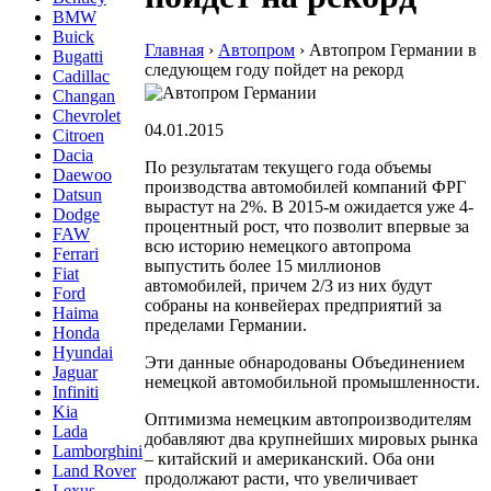
BMW
Buick
Главная
›
Автопром
›
Автопром Германии в
Bugatti
следующем году пойдет на рекорд
Cadillac
Changan
Chevrolet
04.01.2015
Citroen
Dacia
По результатам текущего года объемы
Daewoo
производства автомобилей компаний ФРГ
Datsun
вырастут на 2%. В 2015-м ожидается уже 4-
Dodge
процентный рост, что позволит впервые за
FAW
всю историю немецкого автопрома
Ferrari
выпустить более 15 миллионов
Fiat
автомобилей, причем 2/3 из них будут
Ford
собраны на конвейерах предприятий за
Haima
пределами Германии.
Honda
Hyundai
Эти данные обнародованы Объединением
Jaguar
немецкой автомобильной промышленности.
Infiniti
Kia
Оптимизма немецким автопроизводителям
Lada
добавляют два крупнейших мировых рынка
Lamborghini
– китайский и американский. Оба они
Land Rover
продолжают расти, что увеличивает
Lexus