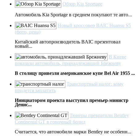
Обзор Kia Sportage
Автомобиль Kia Sportage в среднем покупают те авто...
Новый кроссовер BAIC Huansu S5
(фото, цена)
Китайский автопроизводитель BAIC презентовал
новый...
В Киеве
показали автомобиль, принадлежавший Брежневу
В столицу привезли американское купе Bel Air 1955 ...
Транспортный налог: кому
придется заплатить
Инициатором проекта выступил премьер-министр
Денис...
Тюнеры превратили Bentley
Continental GT в гоночный болид
Считается, что автомобили марки Bentley не особенн...