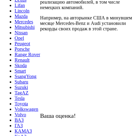
реализацию автомобилей, в том числе
Lifan
немецких компаний.
Lincoln
Mazda
Например, на авторынке США в минувшем
Mercedes
месяце Mercedes-Benz и Audi установили
Mitsubishi
рекорды своих продаж в этой стране.
Nissan
Opel
Peugeot
Porsche
Range Rover
Renault
Skoda
Smart
SsangYong
Subaru
Suzuki
TagAZ
Tesla
Toyota
Volkswagen
Volvo
Ваша оценка!
ВАЗ
ГАЗ
КАМАЗ