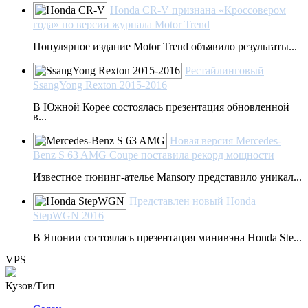
Honda CR-V признана «Кроссовером
года» по версии журнала Motor Trend
Популярное издание Motor Trend объявило результаты...
Рестайлинговый
SsangYong Rexton 2015-2016
В Южной Корее состоялась презентация обновленной
в...
Новая версия Mercedes-
Benz S 63 AMG Coupe поставила рекорд мощности
Известное тюнинг-ателье Mansory представило уникал...
Представлен новый Honda
StepWGN 2016
В Японии состоялась презентация минивэна Honda Ste...
VPS
Кузов/Тип