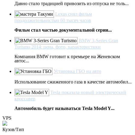
Давно стало традицией привозить из отпуска не толь...
Lexus снял фильм
продолжительностью 60 тысяч часов
Фильм стал частью документальной серии...
BMW 3-Series Gran
Turismo 2014: цена, фото, характеристики
Компания BMW готовит к премьере на Женевском
автос...
Установка ГБО на авто
Использование сжиженного газа в качестве автомобил...
Tesla показала новый электрический
кроссовер
Автомобиль будет называться Tesla Model Y...
VPS
Кузов/Тип