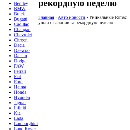
рекордную неделю
Bentley
BMW
Buick
Главная
›
Авто новости
›
Уникальные Rimac
Bugatti
ушли с салонов за рекордную неделю
Cadillac
Changan
Chevrolet
Citroen
Dacia
Daewoo
Datsun
Dodge
FAW
Ferrari
Fiat
Ford
Haima
Honda
Hyundai
Jaguar
Infiniti
Kia
Lada
Lamborghini
Land Rover