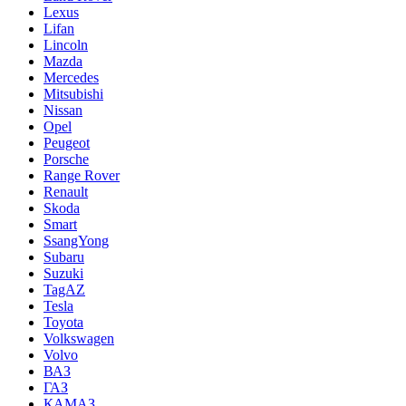
Lexus
Lifan
Lincoln
Mazda
Mercedes
Mitsubishi
Nissan
Opel
Peugeot
Porsche
Range Rover
Renault
Skoda
Smart
SsangYong
Subaru
Suzuki
TagAZ
Tesla
Toyota
Volkswagen
Volvo
ВАЗ
ГАЗ
КАМАЗ