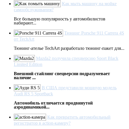
Как мыть машину на мойке
самообслуживания?
Все большую популярность у автомобилистов
набирают...
Тюнинг Porsche 911 Carrera 4S
от TechArt
Тюнинг-ателье TechArt разработало тюнинг-пакет для...
Mazda2 получила спецверсию Sport Black
Limited Edition
Внешний стайлинг спецверсии подразумевает
наличие ...
В США представили мощную модель
Audi RS 5 Sportback
Автомобиль отличается продвинутой
аэродинамикой...
Как превратить автомобильный
регистратор в action-камеру?