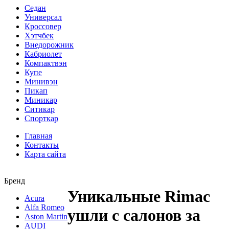
Седан
Универсал
Кроссовер
Хэтчбек
Внедорожник
Кабриолет
Компактвэн
Купе
Минивэн
Пикап
Миникар
Ситикар
Спорткар
Главная
Контакты
Карта сайта
Бренд
Уникальные Rimac
Acura
Alfa Romeo
ушли с салонов за
Aston Martin
AUDI