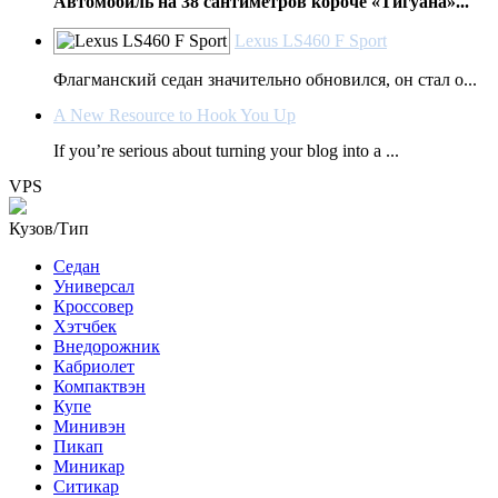
Автомобиль на 38 сантиметров короче «Тигуана»...
Lexus LS460 F Sport
Флагманский седан значительно обновился, он стал о...
A New Resource to Hook You Up
If you’re serious about turning your blog into a ...
VPS
Кузов/Тип
Седан
Универсал
Кроссовер
Хэтчбек
Внедорожник
Кабриолет
Компактвэн
Купе
Минивэн
Пикап
Миникар
Ситикар