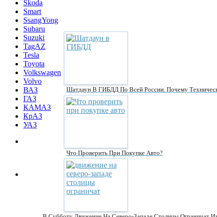
Skoda
Smart
SsangYong
Subaru
Suzuki
TagAZ
Tesla
Toyota
Volkswagen
Volvo
Шатдаун В ГИБДД По Всей России. Почему Техничес
ВАЗ
ГАЗ
КАМАЗ
КрАЗ
УАЗ
Что Проверить При Покупке Авто?
В Субботу Движение На Северо-Западе Столицы Ограничат И