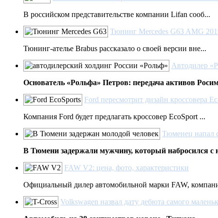
В российском представительстве компании Lifan сооб...
Тюнинг Mercedes G63 AMG 2019 
Тюнинг-ателье Brabus рассказало о своей версии вне...
Автодилер «Р
Основатель «Рольфа» Петров: передача активов Росим.
Ford пересмотрит дизайн кроссовера Ec
Компания Ford будет предлагать кроссовер EcoSport ...
Тюменец напал 
В Тюмени задержали мужчину, который набросился с н
FAW V2: цена, фото, характеристики
Официальный дилер автомобильной марки FAW, компани
Volkswagen назвал дату дебюта самого маленьк