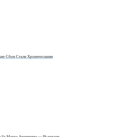
кие Сбои Стали Хроническими
з-За Матча Аргентина — Исландия