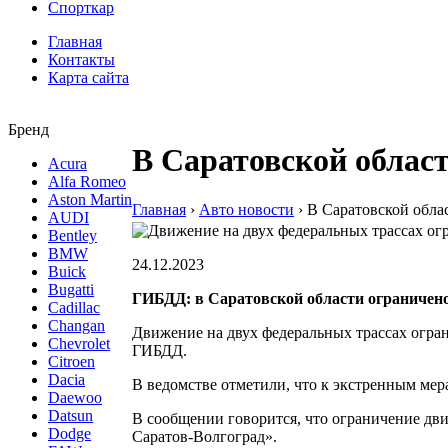
Спорткар
Главная
Контакты
Карта сайта
Бренд
В Саратовской облас
Acura
Alfa Romeo
Aston Martin
Главная
›
Авто новости
›
В Саратовской обла
AUDI
Bentley
BMW
24.12.2023
Buick
Bugatti
ГИБДД: в Саратовской области ограничено 
Cadillac
Changan
Движение на двух федеральных трассах огран
Chevrolet
ГИБДД.
Citroen
Dacia
В ведомстве отметили, что к экстренным мер
Daewoo
Datsun
В сообщении говорится, что ограничение дви
Dodge
Саратов-Волгоград».