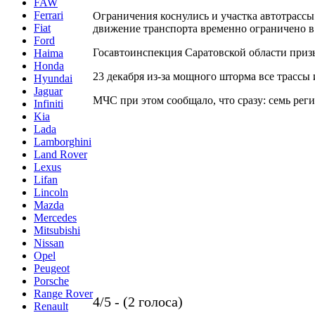
FAW
Ferrari
Ограничения коснулись и участка автотрасс
Fiat
движение транспорта временно ограничено в
Ford
Госавтоинспекция Саратовской области призы
Haima
Honda
23 декабря из-за мощного шторма все трассы
Hyundai
Jaguar
МЧС при этом сообщало, что сразу: семь реги
Infiniti
Kia
Lada
Lamborghini
Land Rover
Lexus
Lifan
Lincoln
Mazda
Mercedes
Mitsubishi
Nissan
Opel
Peugeot
Porsche
Range Rover
4/5 - (2 голоса)
Renault